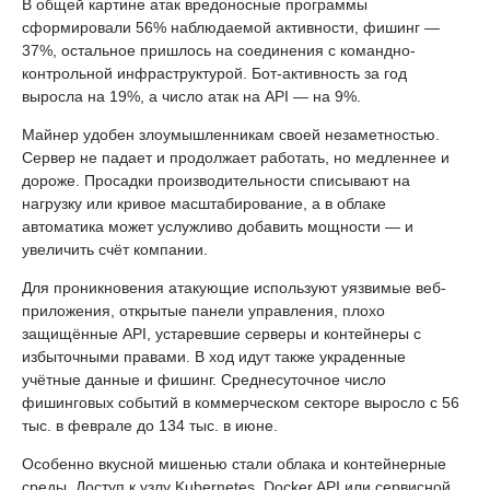
В общей картине атак вредоносные программы
сформировали 56% наблюдаемой активности, фишинг —
37%, остальное пришлось на соединения с командно-
контрольной инфраструктурой. Бот-активность за год
выросла на 19%, а число атак на API — на 9%.
Майнер удобен злоумышленникам своей незаметностью.
Сервер не падает и продолжает работать, но медленнее и
дороже. Просадки производительности списывают на
нагрузку или кривое масштабирование, а в облаке
автоматика может услужливо добавить мощности — и
увеличить счёт компании.
Для проникновения атакующие используют уязвимые веб-
приложения, открытые панели управления, плохо
защищённые API, устаревшие серверы и контейнеры с
избыточными правами. В ход идут также украденные
учётные данные и фишинг. Среднесуточное число
фишинговых событий в коммерческом секторе выросло с 56
тыс. в феврале до 134 тыс. в июне.
Особенно вкусной мишенью стали облака и контейнерные
среды. Доступ к узлу Kubernetes, Docker API или сервисной