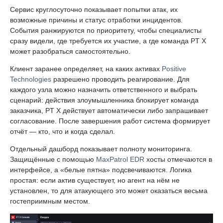
Сервис круглосуточно показывает попытки атак, их
возможные причины и статус отработки инцидентов.
События ранжируются по приоритету, чтобы специалисты
сразу видели, где требуется их участие, а где команда PT X
может разобраться самостоятельно.
Клиент заранее определяет, на каких активах
Positive
Technologies
разрешено проводить реагирование. Для
каждого узла можно назначить ответственного и выбрать
сценарий: действия злоумышленника блокирует команда
заказчика, PT X действует автоматически либо запрашивает
согласование. После завершения работ система формирует
отчёт — кто, что и когда сделал.
Отдельный дашборд показывает полноту мониторинга.
Защищённые с помощью
MaxPatrol EDR
хосты отмечаются в
интерфейсе, а «белые пятна» подсвечиваются. Логика
простая: если актив существует, но агент на нём не
установлен, то для атакующего это может оказаться весьма
гостеприимным местом.