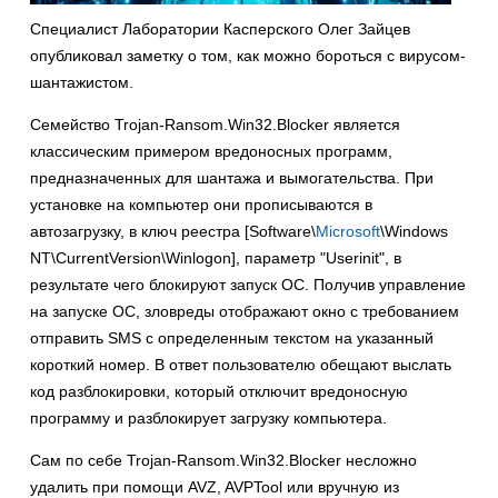
Специалист Лаборатории Касперского Олег Зайцев
опубликовал заметку о том, как можно бороться с вирусом-
шантажистом.
Семейство Trojan-Ransom.Win32.Blocker является
классическим примером вредоносных программ,
предназначенных для шантажа и вымогательства. При
установке на компьютер они прописываются в
автозагрузку, в ключ реестра [Software\
Microsoft
\Windows
NT\CurrentVersion\Winlogon], параметр "Userinit", в
результате чего блокируют запуск ОС. Получив управление
на запуске ОС, зловреды отображают окно с требованием
отправить SMS с определенным текстом на указанный
короткий номер. В ответ пользователю обещают выслать
код разблокировки, который отключит вредоносную
программу и разблокирует загрузку компьютера.
Сам по себе Trojan-Ransom.Win32.Blocker несложно
удалить при помощи AVZ, AVPTool или вручную из