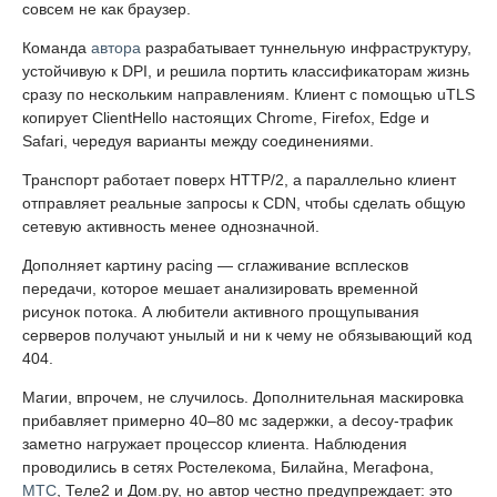
совсем не как браузер.
Команда
автора
разрабатывает туннельную инфраструктуру,
устойчивую к DPI, и решила портить классификаторам жизнь
сразу по нескольким направлениям. Клиент с помощью uTLS
копирует ClientHello настоящих Chrome, Firefox, Edge и
Safari, чередуя варианты между соединениями.
Транспорт работает поверх HTTP/2, а параллельно клиент
отправляет реальные запросы к CDN, чтобы сделать общую
сетевую активность менее однозначной.
Дополняет картину pacing — сглаживание всплесков
передачи, которое мешает анализировать временной
рисунок потока. А любители активного прощупывания
серверов получают унылый и ни к чему не обязывающий код
404.
Магии, впрочем, не случилось. Дополнительная маскировка
прибавляет примерно 40–80 мс задержки, а decoy-трафик
заметно нагружает процессор клиента. Наблюдения
проводились в сетях Ростелекома, Билайна, Мегафона,
МТС
, Теле2 и Дом.ру, но автор честно предупреждает: это