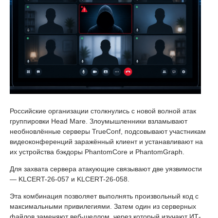
Российские организации столкнулись с новой волной атак
группировки Head Mare. Злоумышленники взламывают
необновлённые серверы TrueConf, подсовывают участникам
видеоконференций заражённый клиент и устанавливают на
их устройства бэкдоры PhantomCore и PhantomGraph.
Для захвата сервера атакующие связывают две уязвимости
— KLCERT-26-057 и KLCERT-26-058.
Эта комбинация позволяет выполнять произвольный код с
максимальными привилегиями. Затем один из серверных
файлов заменяют веб-шеллом, через который изучают ИТ-