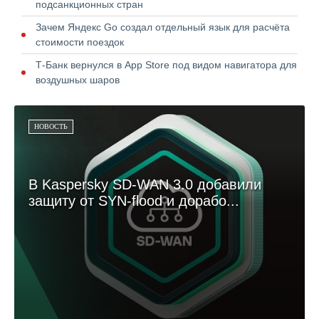
подсанкционных стран
Зачем Яндекс Go создал отдельный язык для расчёта
стоимости поездок
Т-Банк вернулся в App Store под видом навигатора для
воздушных шаров
НОВОСТЬ
В Kaspersky SD-WAN 3.0 добавили
защиту от SYN-flood и дорабо...