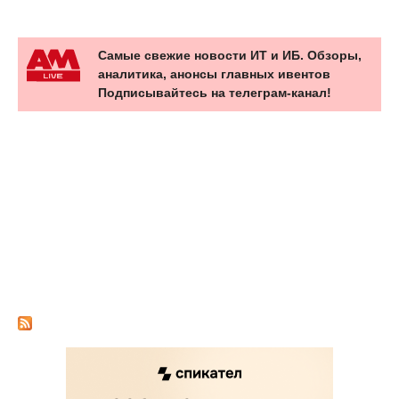
Самые свежие новости ИТ и ИБ. Обзоры,
аналитика, анонсы главных ивентов
Подписывайтесь на телеграм-канал!
НОВОСТЬ
НОВОСТЬ
НОВОСТЬ
HTTP/2 Bomb: одна машина может
Памфилова призвала россиян не
положить сервер за считаные с...
На продажу выставлены данные 340
роптать из-за отключений интер...
млн пользователей OnlyFans