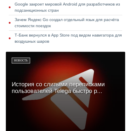
Google закроет мировой Android для разработчиков из
подсанкционных стран
Зачем Яндекс Go создал отдельный язык для расчёта
стоимости поездок
Т-Банк вернулся в App Store под видом навигатора для
воздушных шаров
НОВОСТЬ
История со слитыми переписками
пользователей Telega быстро р...