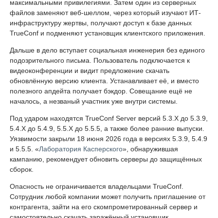
максимальными привилегиями. Затем один из серверных
файлов заменяют веб-шеллом, через который изучают ИТ-
инфраструктуру жертвы, получают доступ к базе данных
TrueConf и подменяют установщик клиентского приложения.
Дальше в дело вступает социальная инженерия без единого
подозрительного письма. Пользователь подключается к
видеоконференции и видит предложение скачать
обновлённую версию клиента. Устанавливает её, и вместо
полезного апдейта получает бэкдор. Совещание ещё не
началось, а незваный участник уже внутри системы.
Под ударом находятся TrueConf Server версий 5.3.X до 5.3.9,
5.4.X до 5.4.9, 5.5.X до 5.5.5, а также более ранние выпуски.
Уязвимости закрыли 18 июня 2026 года в версиях 5.3.9, 5.4.9
и 5.5.5. «
Лаборатория Касперского
», обнаружившая
кампанию, рекомендует обновить серверы до защищённых
сборок.
Опасность не ограничивается владельцами TrueConf.
Сотрудник любой компании может получить приглашение от
контрагента, зайти на его скомпрометированный сервер и
самостоятельно скачать заражённый установщик.