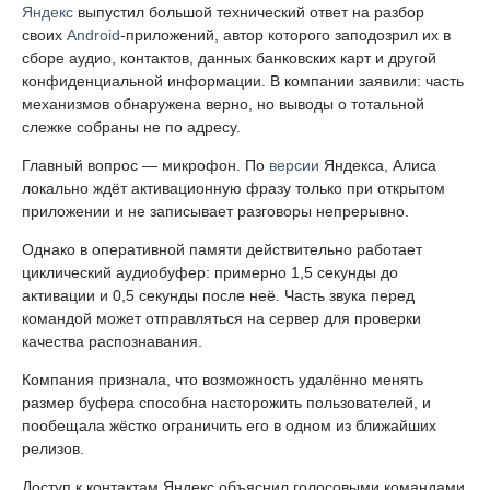
Яндекс
выпустил большой технический ответ на разбор
своих
Android
-приложений, автор которого заподозрил их в
сборе аудио, контактов, данных банковских карт и другой
конфиденциальной информации. В компании заявили: часть
механизмов обнаружена верно, но выводы о тотальной
слежке собраны не по адресу.
Главный вопрос — микрофон. По
версии
Яндекса, Алиса
локально ждёт активационную фразу только при открытом
приложении и не записывает разговоры непрерывно.
Однако в оперативной памяти действительно работает
циклический аудиобуфер: примерно 1,5 секунды до
активации и 0,5 секунды после неё. Часть звука перед
командой может отправляться на сервер для проверки
качества распознавания.
Компания признала, что возможность удалённо менять
размер буфера способна насторожить пользователей, и
пообещала жёстко ограничить его в одном из ближайших
релизов.
Доступ к контактам Яндекс объяснил голосовыми командами