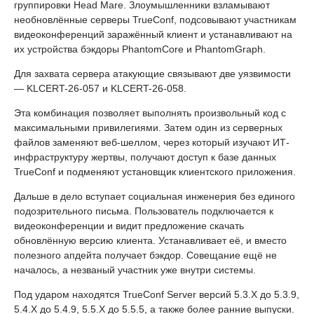
группировки Head Mare. Злоумышленники взламывают
необновлённые серверы TrueConf, подсовывают участникам
видеоконференций заражённый клиент и устанавливают на
их устройства бэкдоры PhantomCore и PhantomGraph.
Для захвата сервера атакующие связывают две уязвимости
— KLCERT-26-057 и KLCERT-26-058.
Эта комбинация позволяет выполнять произвольный код с
максимальными привилегиями. Затем один из серверных
файлов заменяют веб-шеллом, через который изучают ИТ-
инфраструктуру жертвы, получают доступ к базе данных
TrueConf и подменяют установщик клиентского приложения.
Дальше в дело вступает социальная инженерия без единого
подозрительного письма. Пользователь подключается к
видеоконференции и видит предложение скачать
обновлённую версию клиента. Устанавливает её, и вместо
полезного апдейта получает бэкдор. Совещание ещё не
началось, а незваный участник уже внутри системы.
Под ударом находятся TrueConf Server версий 5.3.X до 5.3.9,
5.4.X до 5.4.9, 5.5.X до 5.5.5, а также более ранние выпуски.