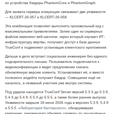
их устройства бэкдоры PhantomCore и PhantomGraph.
Для захвата сервера атакующие связывают две уязвимости
— KLCERT-26-057 и KLCERT-26-058.
Эта комбинация позволяет выполнять произвольный код с
максимальными привилегиями. Затем один из серверных
файлов заменяют веб-шеллом, через который изучают ИТ-
инфраструктуру жертвы, получают доступ к базе данных
TrueConf и подменяют установщик клиентского приложения.
Дальше в дело вступает социальная инженерия без единого
подозрительного письма. Пользователь подключается к
видеоконференции и видит предложение скачать
обновлённую версию клиента. Устанавливает её, и вместо
полезного апдейта получает бэкдор. Совещание ещё не
началось, а незваный участник уже внутри системы.
Под ударом находятся TrueConf Server версий 5.3.X до 5.3.9,
5.4.X до 5.4.9, 5.5.X до 5.5.5, а также более ранние выпуски.
Уязвимости закрыли 18 июня 2026 года в версиях 5.3.9, 5.4.9
и 5.5.5. «
Лаборатория Касперского
», обнаружившая
кампанию, рекомендует обновить серверы до защищённых