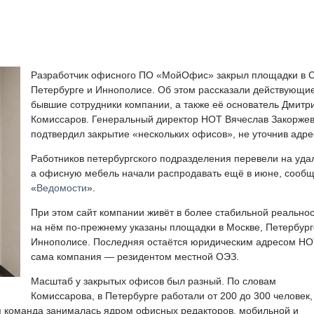
Разработчик офисного ПО «МойОфис» закрыл площадки в С
Петербурге и Иннополисе. Об этом рассказали действующи
бывшие сотрудники компании, а также её основатель Дмитр
Комиссаров. Генеральный директор НОТ Вячеслав Закорже
подтвердил закрытие «нескольких офисов», не уточнив адре
Работников петербургского подразделения перевели на удал
а офисную мебель начали распродавать ещё в июне, сооб
«
Ведомости
».
При этом сайт компании живёт в более стабильной реальнос
на нём по-прежнему указаны площадки в Москве, Петербург
Иннополисе. Последняя остаётся юридическим адресом НОТ
сама компания — резидентом местной ОЭЗ.
Масштаб у закрытых офисов был разный. По словам
Комиссарова, в Петербурге работали от 200 до 300 человек,
я команда занималась ядром офисных редакторов, мобильной и