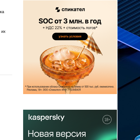
ка
 их