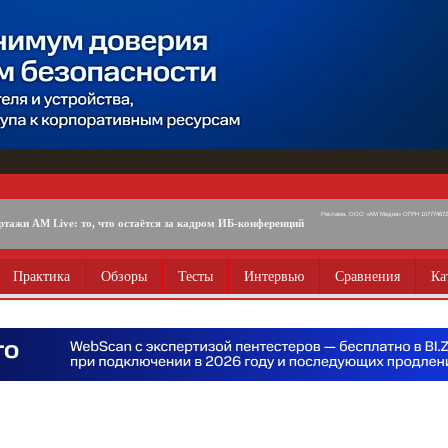
Реклама. ООО «АМ Медиа» ОГРН 1077746725
ртажи AM Live: то, что остаётся за кадром ИБ-конференций
Практика
Обзоры
Тесты
Интервью
Сравнения
Ка