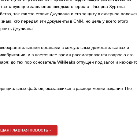
ответствующее заявление шведского юриста - Бьерна Хуртига.
тво, так как это ставит Джулиана и его защиту в скверное положе
е знаю, кто передал эти документы в СМИ, но цель у всего этого
ернить Джулиана".
авоохранительными органами в сексуальных домогательствах и
ликобритании, и в настоящее время рассматривается вопрос о его
ря; до тех пор основатель Wikileaks отпущен под залог и находит
денциальных файлов, оказавшихся в распоряжении издания The
ЩАЯ ГЛАВНАЯ НОВОСТЬ »