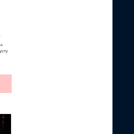
.
ла
усту