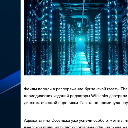
Файлы попали в распоряжение британской газеты The G
периодических изданий редакторы Wikileaks доверили
дипломатической переписки. Газета не преминула опу
Адвокаты г-на Эссенджа уже успели особо отметить, ч
шведской полиции будет оформлена официальная жал