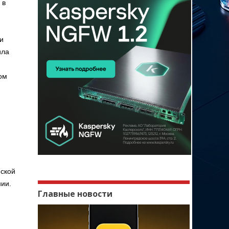
 в
и
ила
ом
нской
нии.
Главные новости