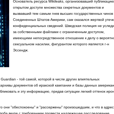
Основатель ресурса Wikileaks, организовавший публикацию
открытом доступе множества секретных документов и
вызвавший тем самым гнев высших государственных чинов
Соединенных Штатов Америки, сам оказался жертвой утечк
конфиденциальных сведений. Шведская полиция не услед
за собственными файлами с ограниченным доступом,
имеющими непосредственное отношение к делу о вероятн
сексуальном насилии, фигурантом которого является г-н
Эссендж.
uardian - той самой, которой в числе других влиятельных
 архивы документов об иракской кампании и базы данных америка
бликовать и эту информацию, придав ситуации легкий оттенок иро
то они "обеспокоены" и "рассержены" произошедшим, и что в адрес
оба вкупе с требованием провести надлежащее расследование