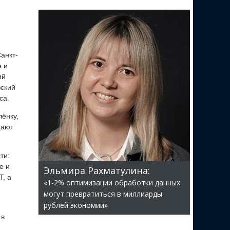
анкт-
е и
ий
вский
са.
ёнку,
щают
ти:
е и
Эльмира Рахматулина:
, а
«1-2% оптимизации обработки данных
могут превратиться в миллиарды
рублей экономии»
 в