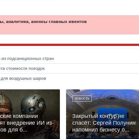
ы, аналитика, анонсы главных ивентов
в из подсанкционных стран
та стоимости поездок
а для воздушных шаров
НОВОСТЬ
ские компании
Закрытый контур не
ят внедрение ИИ из-
спасёт: Сергей Полунин
ов для б...
напомнил бизнесу о...