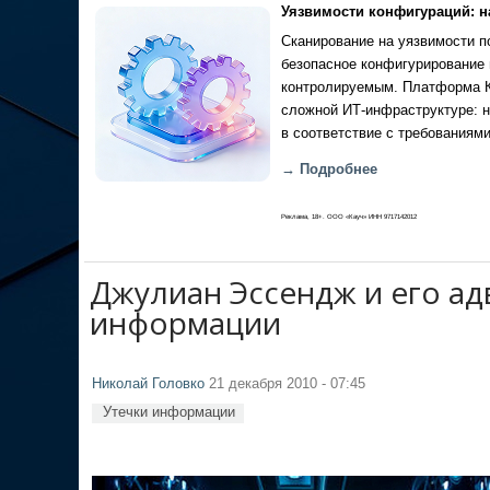
Уязвимости конфигураций: н
Сканирование на уязвимости по
безопасное конфигурирование 
контролируемым. Платформа Ка
сложной ИТ-инфраструктуре: н
в соответствие с требованиями
→ Подробнее
Реклама, 18+. ООО «Кауч» ИНН 9717142012
Джулиан Эссендж и его адв
информации
Николай Головко
21 декабря 2010 - 07:45
Утечки информации