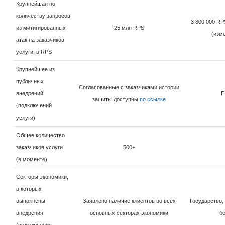
Крупнейшая по
количеству запросов
3 800 000 RP
из митигированных
25 млн RPS
(изм
атак на заказчиков
услуги, в RPS
Крупнейшее из
публичных
Согласованные с заказчиками истории
внедрений
П
защиты доступны
по ссылке
(подключений
услуги)
Общее количество
заказчиков услуги
500+
(в моменте)
Секторы экономики,
в которых
выполнены
Заявлено наличие клиентов во всех
Государство,
внедрения
основных секторах экономики
б
(подключения