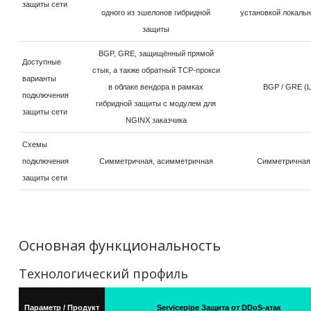
защиты сети
одного из эшелонов гибридной
установкой локальн
защиты
BGP, GRE, защищённый прямой
Доступные
стык, а также обратный TCP-прокси
варианты
в облаке вендора в рамках
BGP / GRE (L
подключения
гибридной защиты с модулем для
защиты сети
NGINX заказчика
Схемы
подключения
Симметричная, асимметричная
Симметричная,
защиты сети
Основная функциональность
Технологический профиль
Параметр / Продукт
Servicepipe Защита от DDoS-атак