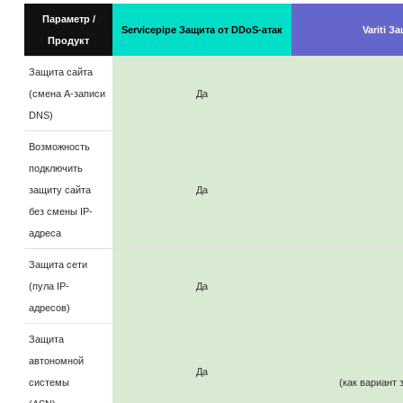
Параметр /
Servicepipe Защита от DDoS-атак
Variti З
Продукт
Защита сайта
(смена A-записи
Да
DNS)
Возможность
подключить
защиту сайта
Да
без смены IP-
адреса
Защита сети
(пула IP-
Да
адресов)
Защита
автономной
Да
системы
(как вариант 