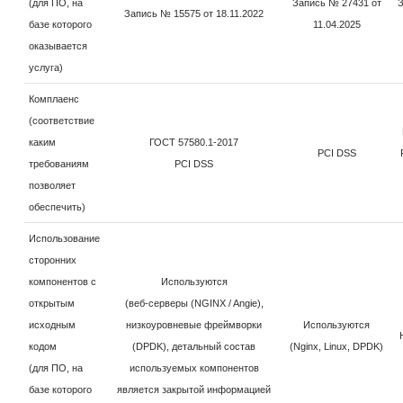
(для ПО, на
Запись № 27431 от
З
Запись № 15575 от 18.11.2022
базе которого
11.04.2025
оказывается
услуга)
Комплаенс
(соответствие
каким
ГОСТ 57580.1-2017
PCI DSS
требованиям
PCI DSS
позволяет
обеспечить)
Использование
сторонних
компонентов с
Используются
открытым
(веб-серверы (NGINX / Angie),
исходным
низкоуровневые фреймворки
Используются
кодом
(DPDK), детальный состав
(Nginx, Linux, DPDK)
(для ПО, на
используемых компонентов
базе которого
является закрытой информацией