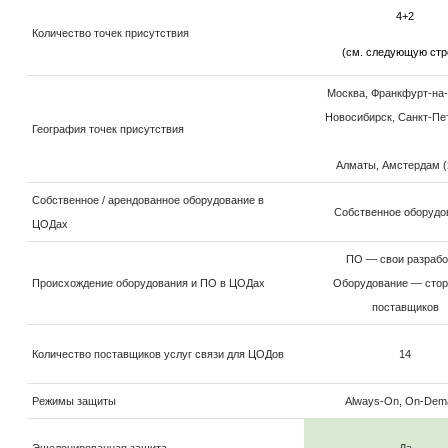
4+2
Количество точек присутствия
(см. следующую стр
Москва, Франкфурт-на
Новосибирск, Санкт-Пе
География точек присутствия
Алматы, Амстердам (
Собственное / арендованное оборудование в
Собственное оборудо
ЦОДах
ПО — свои разрабо
Происхождение оборудования и ПО в ЦОДах
Оборудование — стор
поставщиков
Количество поставщиков услуг связи для ЦОДов
14
Режимы защиты
Always-On, On-Dem
Эшелонированная защита
Да