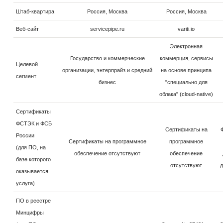
Штаб-квартира
Россия, Москва
Россия, Москва
Веб-сайт
servicepipe.ru
variti.io
Электронная
Государство и коммерческие
коммерция, сервисы
Целевой
организации, энтерпрайз и средний
на основе принципа
сегмент
бизнес
"специально для
облака" (cloud-native)
Сертификаты
ФСТЭК и ФСБ
Сертификаты на
России
Сертификаты на программное
программное
(для ПО, на
обеспечение отсутствуют
обеспечение
базе которого
отсутствуют
д
оказывается
услуга)
ПО в реестре
Минцифры