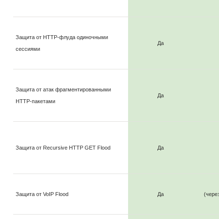
Защита от HTTP-флуда одиночными
Да
сессиями
Защита от атак фрагментированными
Да
HTTP-пакетами
Защита от Recursive HTTP GET Flood
Да
Защита от VoIP Flood
Да
(чере