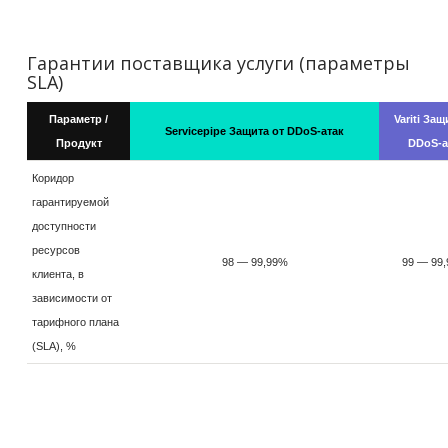
Гарантии поставщика услуги (параметры
SLA)
Параметр /
Variti Защ
Servicepipe Защита от DDoS-атак
Продукт
DDoS-а
Коридор
гарантируемой
доступности
ресурсов
98 — 99,99%
99 — 99,
клиента, в
зависимости от
тарифного плана
(SLA), %