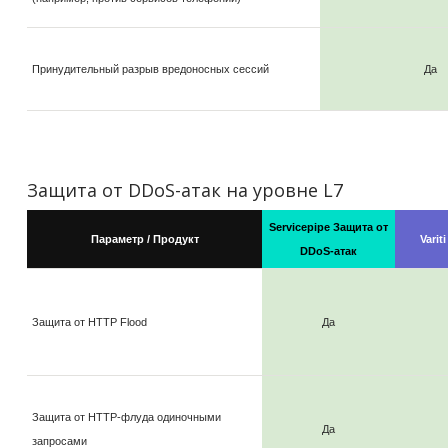
Принудительный разрыв вредоносных сессий
Да
Защита от DDoS-атак на уровне L7
Servicepipe Защита от
Параметр / Продукт
Varit
DDoS-атак
Защита от HTTP Flood
Да
Защита от HTTP-флуда одиночными
Да
запросами