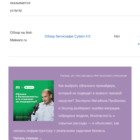
оказывается
услуга)
Обзор на Anti-
Обзор Servicepipe Cybert 4.0
Нет
Malware.ru
о
Реклама, 18+. ПАО «Мегафон» ИНН 7812014560 | 2Vfnxxr81dM
Как выбрать облачного провайдера,
который не подведёт в момент пиковой
нагрузки? Эксперты МегаФона ПроБизнес
и Skyeng разбирают ошибки миграции,
гибридные модели, безопасность и
скрытые расходы — и объясняют, как
связать инфраструктуру с реальными задачами бизнеса.
Читать статью →