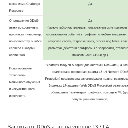
механизма Challenge-
Да
Response
Определение DDoS-
Да
атаки по косвенным
(можно гибко настраивать пользовательские триггеры 
признакам (например,
отслеживания событий в трафике по любым метрикам: 
по количеству ошибок
response codes, response times, processing times, кла
сервера с кодами
разметки, действия платформы с запросами, статиси
серии 500)
показов CAPTCHA и др.)
В рамках модуля Autopilot для системы DosGate (на ко
Использование
реализована сервисная защита L3-L4 Network DDo
технологий
Protection) реализована автогенерация правил реагиров
машинного обучения
В рамках L7-защиты (Web DDoS Protection) реализов
и искусственного
обогащение телеметрии трафика с помощью ML (дл
интеллекта
репутационного анализа)
Защита от DDoS-атак на уровне L3 / L4,