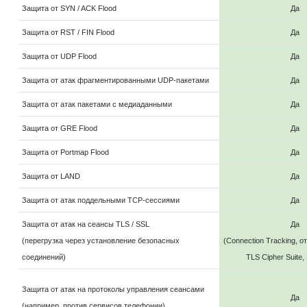
Защита от SYN / ACK Flood
Да
Защита от RST / FIN Flood
Да
Защита от UDP Flood
Да
Защита от атак фрагментированными UDP-пакетами
Да
Защита от атак пакетами с медиаданными
Да
Защита от GRE Flood
Да
Защита от Portmap Flood
Да
Защита от LAND
Да
Защита от атак поддельными TCP-сессиями
Да
Защита от атак на сеансы TLS / SSL
Да
(перегрузка через установление безопасных
(Connection Tracking, о
соединений)
TLS Cipher Suite,
Защита от атак на протоколы управления сеансами
Да
(например, против сервисов телефонии)