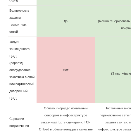
(ASN)
Возможность
защиты
Да
(можно генерировать
транзитных
по фак
сетей
Услуги
защищённого
ЦОД
(переезд
оборудования
Нет
(3 партнёрск
заказчика в свой
или партнёрский
доверенный
ЦОД)
Облако, гибрид (с локальным
Постоянный анонс
сенсором в инфраструктуре
переключение сети 
Сценарии
заказчика). Есть сценарии с TCP
защита сайта с 
подключения
Offload в облаке вендора в качестве
инфраструктуре заказ