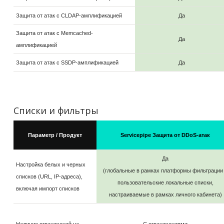
Защита от атак с CLDAP-амплификацией
Да
Защита от атак с Memcached-
Да
амплификацией
Защита от атак с SSDP-амплификацией
Да
Списки и фильтры
Параметр / Продукт
Servicepipe Защита от DDoS-атак
Да
Настройка белых и черных
(глобальные в рамках платформы фильтрации
списков (URL, IP-адреса),
пользовательские локальные списки,
включая импорт списков
настраиваемые в рамках личного кабинета)
Наличие ограничений на
С ограничениями