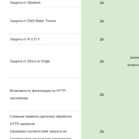
Защита от Slowloris
Да
Защита от DNS Water Torture
Да
Защита от R.U.D.Y.
Да
(мони
Защита от Direct to Origin
Да
монито
Возможность фильтрации по HTTP-
Да
заголовкам
Сложные правила (цепочки) обработки
HTTP-запросов
(проверка соответствия запроса на
Да
соответствие нескольким параметрам