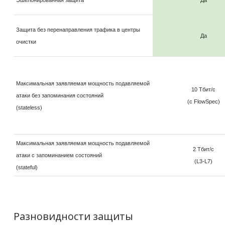
Защита без перенаправления трафика в центры
Да
очистки
Максимальная заявляемая мощность подавляемой
10 Тбит/с
атаки без запоминания состояний
(с FlowSpec)
(stateless)
Максимальная заявляемая мощность подавляемой
2 Тбит/с
атаки с запоминанием состояний
(L3-L7)
(stateful)
Разновидности защиты