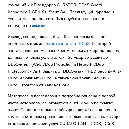
компаний и ИБ-вендоров CURATOR, DDoS-Guard,
Kaspersky, NGENIX и StormWall. Предыдущий фрагмент
сравнительного анализа был опубликован ранее и
доступен по
ссылке
.
Исследование, однако, было бы неполным без ещё
нескольких игроков
рынка защиты от DDoS
. Во второй
части сравнения мы расширяем его охват и представляем
данные по таким услугам, как «Servicepipe Защита от
DDoS-атак» (Web DDoS Protection и Network DDoS
Protection), «Variti Защита от DDoS-атак», RED Security Anti-
DDoS и Solar Anti-DDoS, а также Smart Web Security и
DDoS Protection от Yandex Cloud.
Методология исследования подробно описана в первой
части материала, ознакомиться с ней можно по ссылке
выше. Сопоставительная таблица содержит сведения по
тем же критериям сравнения, которые использовались при
детальном описании услуг CURATOR.ANTIDDOS, DDoS-