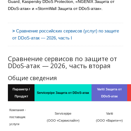
Guard, Kaspersky DDoS Protection, «NGENIX Защита от
DDoS-атак» и «StormWall Защита от DDoS-атак».
>
Сравнение российских сервисов (услуг) по защите
от DDoS-атак — 2026, часть I
Сравнение сервисов по защите от
DDoS-атак — 2026, часть вторая
Общие сведения
Параметр /
Variti Защита от
Servicepipe Защита от DDoS-атак
Продукт
DDoS-атак
Компания -
Servicepipe
Variti
поставщик
(ООО «Сервиспайп»)
(ООО «Варити+»)
услуги