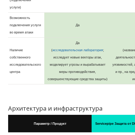
услуги)
Возможность
подключения услуги
Да
во время атаки
Да
Наличие
(
исследовательская лаборатория
;
(назван
собственного
исследует новые векторы атак,
деятельност
исследовательского
моделирует угрозы и вырабатывает
уязвимостей, 
центра
меры противодействия,
и пр., на п
совершенствующие средства защиты)
и
Архитектура и инфраструктура
Параметр / Продукт
Servicepipe Защита от 