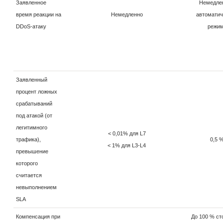
Заявленное
Немедле
время реакции на
Немедленно
автомати
DDoS-атаку
режи
Заявленный
процент ложных
срабатываний
под атакой (от
легитимного
< 0,01% для L7
трафика),
0,5 
< 1% для L3-L4
превышение
которого
считается
невыполнением
SLA
Компенсация при
До 100 % ст