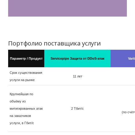
Портфолио поставщика услуги
Параметр / Продукт
Servicepipe Защита от DDoS-атак
Vari
Срок существования
11 лет
услуги на рынке
Крупнейшая по
объёму из
митигированных атак
2 Тбит/с
(по счёт
на заказчиков
услуги, в Гбит/с