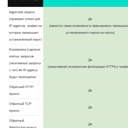
Адресная защита
(проверки только для
Да
IP-адресов, трафик на
(имеется также возможность фиксировать превышен
которые превышает
установленного порога на порты)
установленный порог)
Блокировка отдельно
взятых запросов
Да
(легитимные запросы
(гранулярная позапросная фильтрация HTTP(s)-трафи
с того же IP-адреса
будут пропущены)
Обратный HTTP-
Да
прокси
Обратный TCP-
Да
прокси
Обратный
Да
WebSocket-прокси