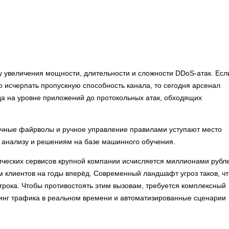
у увеличения мощности, длительности и сложности DDoS-атак. Есл
 исчерпать пропускную способность канала, то сегодня арсенал
да на уровне приложений до протокольных атак, обходящих
ничные файрволы и ручное управление правилами уступают место
 анализу и решениям на базе машинного обучения.
тических сервисов крупной компании исчисляется миллионами рубл
м клиентов на годы вперёд. Современный ландшафт угроз таков, чт
игрока. Чтобы противостоять этим вызовам, требуется комплексный
нг трафика в реальном времени и автоматизированные сценарии