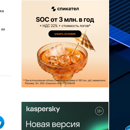
ка
 их