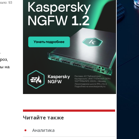
ало: 93
.
роз,
зы на
Читайте также
Аналитика