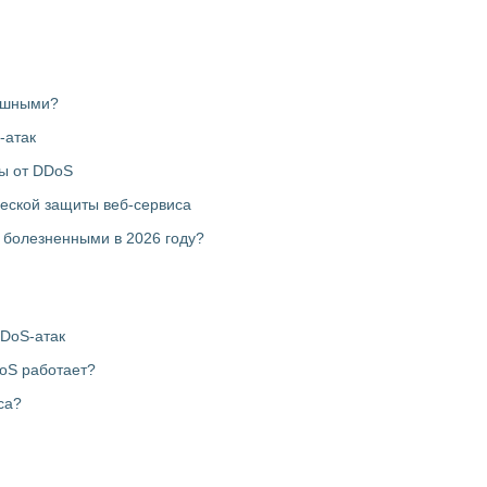
пешными?
-атак
ты от DDoS
ческой защиты веб-сервиса
е болезненными в 2026 году?
DDoS-атак
DoS работает?
са?