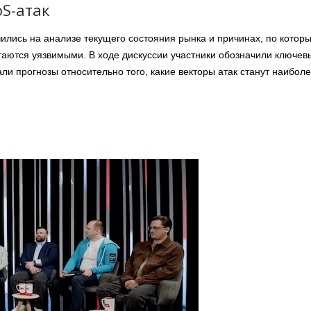
oS-атак
чились на анализе текущего состояния рынка и причинах, по котор
таются уязвимыми. В ходе дискуссии участники обозначили ключев
и прогнозы относительно того, какие векторы атак станут наибол