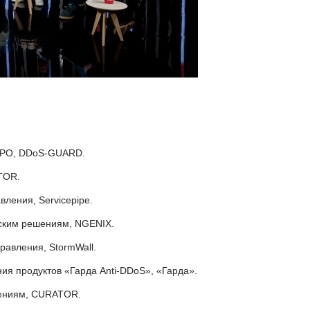
 CPO, DDoS-GUARD.
ATOR.
вления, Servicepipe.
тским решениям, NGENIX.
равления, StormWall.
ния продуктов «Гарда Anti-DDoS», «Гарда».
шениям, CURATOR.