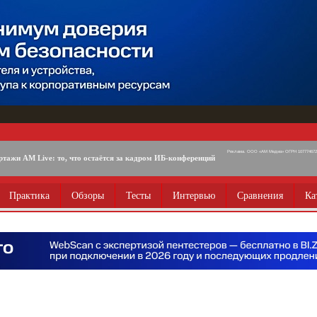
Реклама. ООО «АМ Медиа» ОГРН 1077746725
ртажи AM Live: то, что остаётся за кадром ИБ-конференций
Практика
Обзоры
Тесты
Интервью
Сравнения
Ка