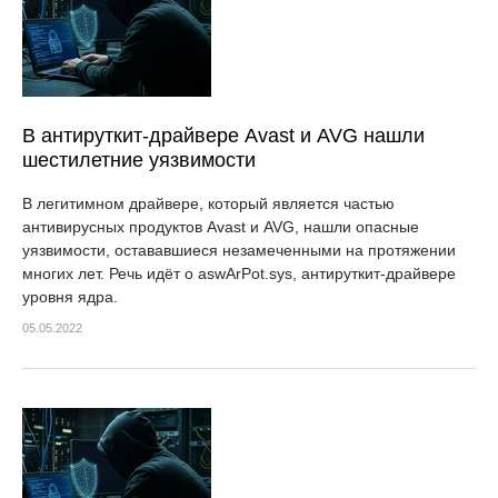
В антируткит-драйвере Avast и AVG нашли
шестилетние уязвимости
В легитимном драйвере, который является частью
антивирусных продуктов Avast и AVG, нашли опасные
уязвимости, остававшиеся незамеченными на протяжении
многих лет. Речь идёт о aswArPot.sys, антируткит-драйвере
уровня ядра.
05.05.2022