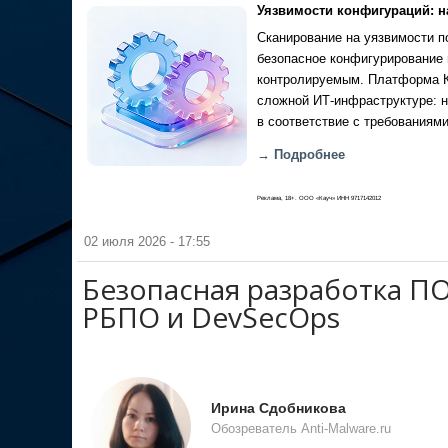
Уязвимости конфигураций: н
Сканирование на уязвимости по
безопасное конфигурирование 
контролируемым. Платформа Ка
сложной ИТ-инфраструктуре: н
в соответствие с требованиями
→ Подробнее
Реклама, 18+. ООО «Кауч» ИНН 9717142012
02 июля 2026 - 17:55
Безопасная разработка ПО
РБПО и DevSecOps
Ирина Сдобникова
Обозреватель Anti-Malware.ru