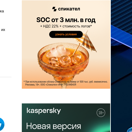
ка
 их