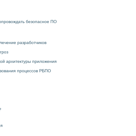
 сопровождать безопасное ПО
влечение разработчиков
гроз
ной архитектуры приложения
твования процессов РБПО
?
ия