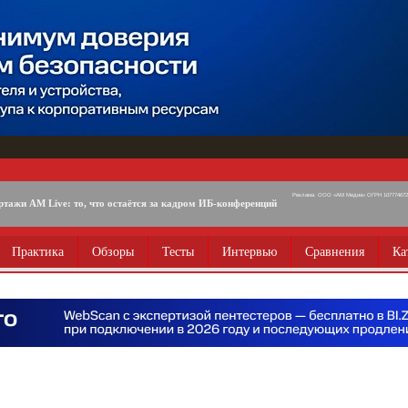
Реклама. ООО «АМ Медиа» ОГРН 1077746725
ртажи AM Live: то, что остаётся за кадром ИБ-конференций
Практика
Обзоры
Тесты
Интервью
Сравнения
Ка