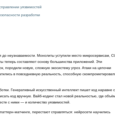
исправлении уязвимостей
езопасности разработки
 до неузнаваемости. Монолиты уступили место микросервисам, CI
ты теперь составляют основу большинства приложений. Эти
, породили новую, сложную экосистему угроз. Атаки на цепочки
ратились в повседневную реальность, способную скомпрометироват
отки. Генеративный искусственный интеллект пишет код наравне с
исать код вручную. Вайб-кодинг стал новой реальностью, где объё
месте с ними — и количество уязвимостей.
 паттерн-матчинге, перестают справляться: нейросети научились