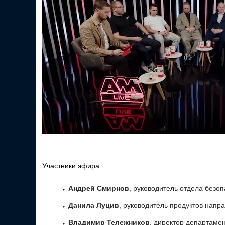
Участники эфира:
Андрей Смирнов
, руководитель отдела безо
Данила Луцив
, руководитель продуктов направ
Владимир Тележников
, директор департамен