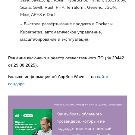
Java, JavaScript, Kotlin, TypeScript, Python, JSX, Ruby,
Scala, Swift, Rust, PHP, Terraform, Generic, JSON,
Elixir, APEX и Dart.
Быстрое развёртывание продукта в Docker и
Kubernetes, автоматическое управление,
масштабирование и эксплуатация.
Решение включено в реестр отечественного ПО (№ 29442
от 29.08.2025).
Больше информации об AppSec.Wave — на
сайте
вендора
.
Реклама, 18+. ПАО «Мегафон» ИНН 7812014560 | 2Vfnxxr81dM
Как выбрать облачного
провайдера, который не
подведёт в момент пиковой