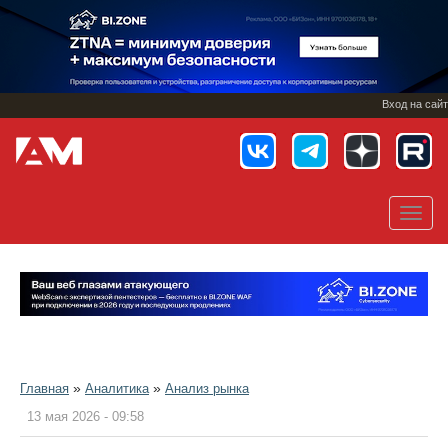
Перейти
к
основному
содержанию
Вход на сайт
Toggl
navig
»
»
Главная
Аналитика
Анализ рынка
13 мая 2026 - 09:58