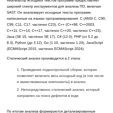
Анализатор исходных текстов программ предоставляет
широкий спектр инструментов для анализа ПО, включая
SAST. Он анализирует исходные тексты программ,
написанные на языках программирования: C (ANSI C, C90,
C99, C11, C17, частично C23), C++ (C++98, C++2003,
C++11, C++14, C++17, частично C++20, частично C++23),
Java (SE 15, частично SE 17), C# (12.0), PHP (от 5.2 до
8.3), Python (до 3.12), Go (1.10, частично 1.24), JavaScript
(ECMAScript 2015, частично ECMAScript 2024).
Статический анализ производится в 2 этапа:
Проведение подконтрольной сборки, которая
позволяет включить весь исходный код (в том числе
и заимствованные компоненты) в анализ.
Непосредственно статический анализ, который
направлен на поиск дефектов в коде.
По итогам анализа формируются детализированные