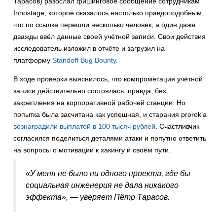
Тарасов) разослал фишинговое сообщение сотрудникам
Innostage, которое оказалось настолько правдоподобным,
что по ссылке перешли несколько человек, а один даже
дважды ввёл данные своей учётной записи. Свои действия
исследователь изложил в отчёте и загрузил на
платформу
Standoff Bug Bounty
.
В ходе проверки выяснилось, что компрометация учётной
записи действительно состоялась, правда, без
закрепления на корпоративной рабочей станции. Но
попытка была засчитана как успешная, и старания prorok’а
вознаградили выплатой в 100 тысяч рублей
. Счастливчик
согласился поделиться деталями атаки и попутно ответить
на вопросы о мотивации к хакингу и своём пути.
«
У меня не было ни одного проекта, где бы
социальная инженерия не дала никакого
эффекта
», — уверяет Пётр Тарасов.