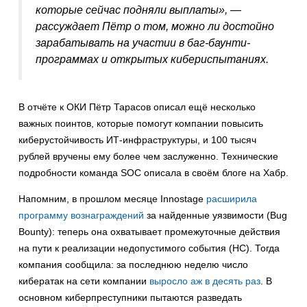
которые сейчас подняли выплаты
», —
рассуждает Пётр о том, можно ли достойно
зарабатывать на участии в баг-баунти-
программах и открытых кибериспытаниях.
В отчёте к ОКИ Пётр Тарасов описал ещё несколько
важных поинтов, которые помогут компании повысить
киберустойчивость ИТ-инфраструктуры, и 100 тысяч
рублей вручены ему более чем заслуженно. Технические
подробности команда SOC описала в своём блоге на Хабр.
Напомним, в прошлом месяце Innostage
расширила
программу вознаграждений
за найденные уязвимости (Bug
Bounty): теперь она охватывает промежуточные действия
на пути к реализации недопустимого события (НС). Тогда
компания сообщила: за последнюю неделю число
кибератак на сети компании
выросло аж в десять раз
. В
основном киберпреступники пытаются разведать