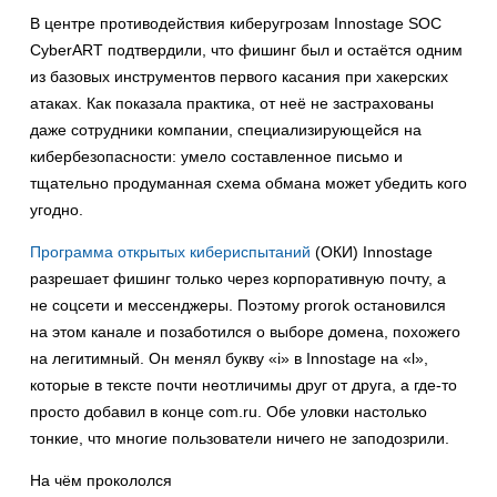
В центре противодействия киберугрозам Innostage SOC
CyberART подтвердили, что фишинг был и остаётся одним
из базовых инструментов первого касания при хакерских
атаках. Как показала практика, от неё не застрахованы
даже сотрудники компании, специализирующейся на
кибербезопасности: умело составленное письмо и
тщательно продуманная схема обмана может убедить кого
угодно.
Программа открытых кибериспытаний
(ОКИ) Innostage
разрешает фишинг только через корпоративную почту, а
не соцсети и мессенджеры. Поэтому prorok остановился
на этом канале и позаботился о выборе домена, похожего
на легитимный. Он менял букву «i» в Innostage на «l»,
которые в тексте почти неотличимы друг от друга, а где-то
просто добавил в конце com.ru. Обе уловки настолько
тонкие, что многие пользователи ничего не заподозрили.
На чём прокололся