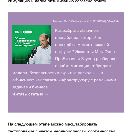
симуляцию и далее оптимизацию согласно отчёту.
Реклама, 18+. ПАО «Мегафон» ИНН 7812014560 | 2Vfnxxr81dM
Как выбрать облачного
провайдера, который не
подведёт в момент пиковой
нагрузки? Эксперты МегаФона
ПроБизнес и Skyeng разбирают
ошибки миграции, гибридные
модели, безопасность и скрытые расходы — и
объясняют, как связать инфраструктуру с реальными
задачами бизнеса.
Читать статью →
На следующем этапе можно масштабировать
тестирование с учётом неоднородности, особенностей