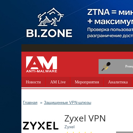
Перейти
к
основному
содержанию
Репо
Новости
AM Live
Мероприятия
Аналитика
Главная
Защищенные VPN-шлюзы
Zyxel VPN
Zyxel