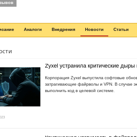
тзывов
исание
Аналоги
Внедрения
Новости
Статьи
ости
Zyxel устранила критические дыры
Корпорация Zyxel выпустила софтовые обнов
затрагивающие файрволы и VPN. В случае э
выполнить код в целевой системе.
023