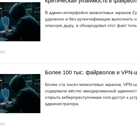
Критическая уязвимость в файрвола
В админ-интерфейсе межсетевых экранов Zy
удаленно и без аутентификации выполнить н
опасную дыру, а обнародовал этот факт толь
022
Более 100 тыс. файрволов и VPN-ш
Более ста тысяч межсетевых экранов, VPN-шл
содержали жёстко закодированный администр
открыть киберпреступникам root-доступ к ус
администратора.
021