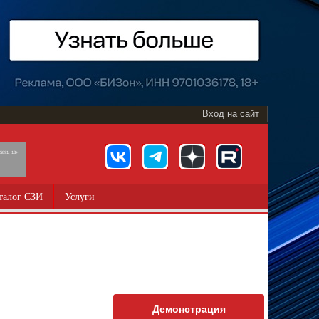
Вход на сайт
891, 18+
талог СЗИ
Услуги
Демонстрация