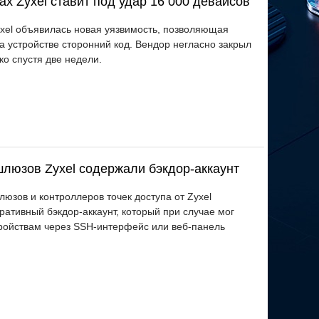
х Zyxel ставит под удар 16 000 девайсов
xel объявилась новая уязвимость, позволяющая
а устройстве сторонний код. Вендор негласно закрыл
ко спустя две недели.
люзов Zyxel содержали бэкдор-аккаунт
юзов и контроллеров точек доступа от Zyxel
ативный бэкдор-аккаунт, который при случае мог
тройствам через SSH-интерфейс или веб-панель