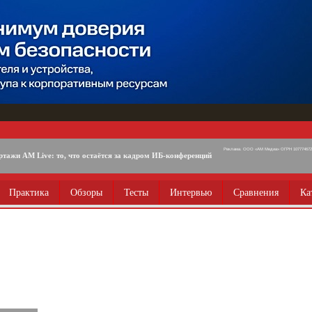
Реклама. ООО «АМ Медиа» ОГРН 1077746725
ртажи AM Live: то, что остаётся за кадром ИБ-конференций
Практика
Обзоры
Тесты
Интервью
Сравнения
Ка