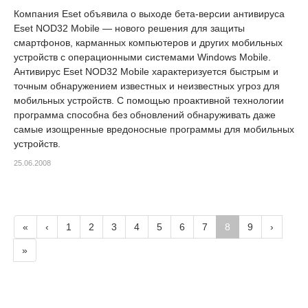
Компания Eset объявила о выходе бета-версии антивируса
Eset NOD32 Mobile — нового решения для защиты
смартфонов, карманных компьютеров и других мобильных
устройств с операционными системами Windows Mobile.
Антивирус Eset NOD32 Mobile характеризуется быстрым и
точным обнаружением известных и неизвестных угроз для
мобильных устройств. С помощью проактивной технологии
программа способна без обновлений обнаруживать даже
самые изощренные вредоносные программы для мобильных
устройств.
25.06.2008
«
‹
1
2
3
4
5
6
7
8
9
›
»