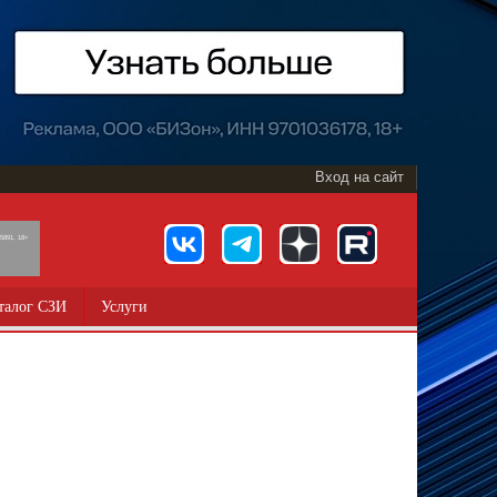
Вход на сайт
891, 18+
талог СЗИ
Услуги