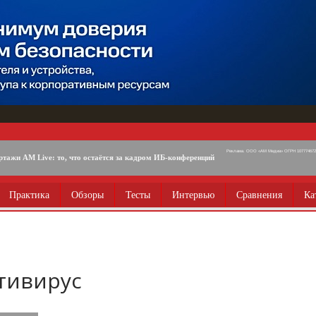
Реклама. ООО «АМ Медиа» ОГРН 1077746725
ртажи AM Live: то, что остаётся за кадром ИБ-конференций
Практика
Обзоры
Тесты
Интервью
Сравнения
Ка
тивирус