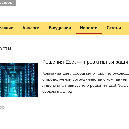
тзывов
исание
Аналоги
Внедрения
Новости
Статьи
ости
Решения Eset — проактивная защит
Компания Eset, сообщает о том, что руковод
о продолжении сотрудничества с компанией 
лицензий антивирусного решения Eset NOD32 
сроком на 1 год.
008