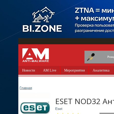
Перейти
к
основному
содержанию
Репо
Новости
AM Live
Мероприятия
Аналитика
Главная
ESET NOD32 Ан
Eset