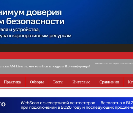
Реклама. ООО «АМ Медиа» ОГРН 1077746725
ртажи AM Live: то, что остаётся за кадром ИБ-конференций
Практика
Обзоры
Тесты
Интервью
Сравнения
Ка