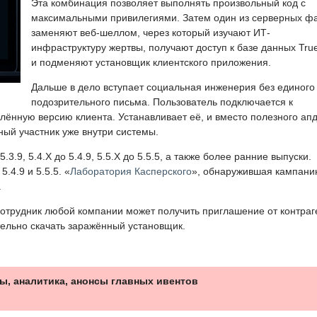
Эта комбинация позволяет выполнять произвольный код с
максимальными привилегиями. Затем один из серверных ф
заменяют веб-шеллом, через который изучают ИТ-
инфраструктуру жертвы, получают доступ к базе данных Tru
и подменяют установщик клиентского приложения.
Дальше в дело вступает социальная инженерия без единого
подозрительного письма. Пользователь подключается к
ённую версию клиента. Устанавливает её, и вместо полезного ап
ный участник уже внутри системы.
3.9, 5.4.X до 5.4.9, 5.5.X до 5.5.5, а также более ранние выпуски.
.4.9 и 5.5.5. «
Лаборатория Касперского
», обнаружившая кампани
.
отрудник любой компании может получить приглашение от контраг
тельно скачать заражённый установщик.
ы, аналитика, анонсы главных ивентов