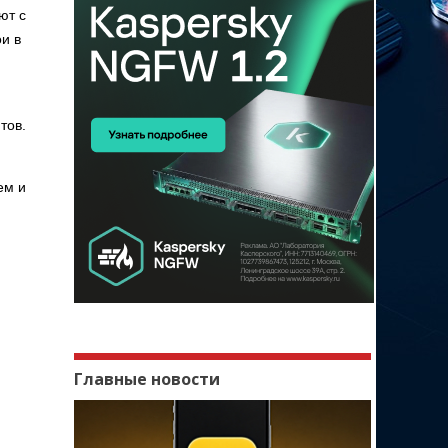
ют с
и в
тов.
ем и
Главные новости