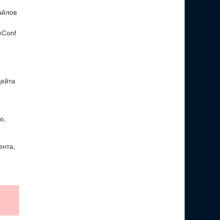
айлов
eConf
дейта
ю,
ента,