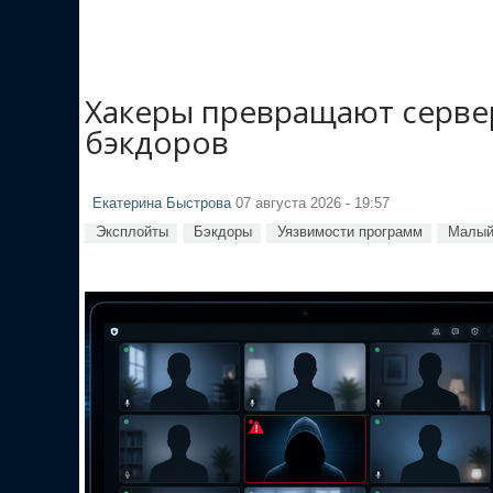
Хакеры превращают сервер
бэкдоров
Екатерина Быстрова
07 августа 2026 - 19:57
Эксплойты
Бэкдоры
Уязвимости программ
Малый