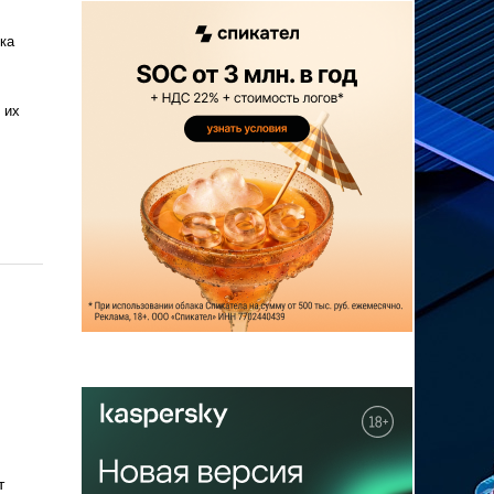
ка
 их
т