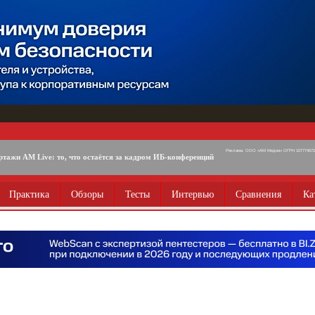
Реклама. ООО «АМ Медиа» ОГРН 1077746725
ртажи AM Live: то, что остаётся за кадром ИБ-конференций
Практика
Обзоры
Тесты
Интервью
Сравнения
Ка