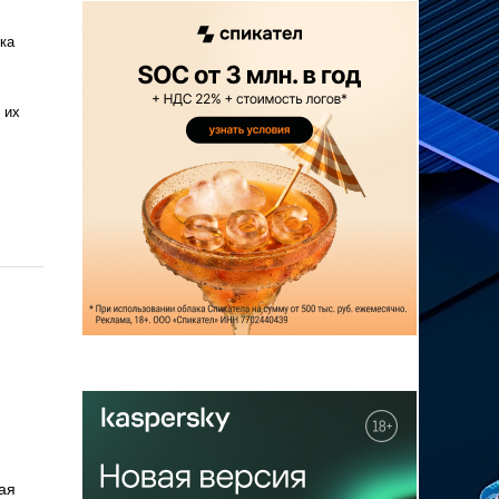
ка
 их
ая