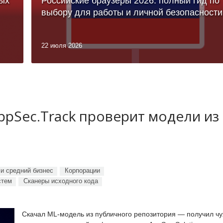
ых
Российские браузеры 2026: полный гид по
выбору для работы и личной безопасности
22 июля 2026
ppSec.Track проверит модели из
и средний бизнес
Корпорации
стем
Сканеры исходного кода
Скачал ML-модель из публичного репозитория — получил ч