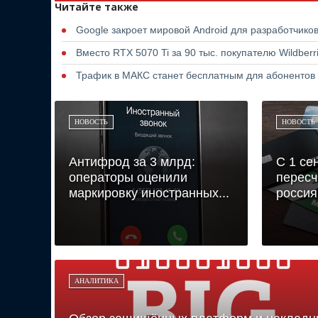
Читайте также
Google закроет мировой Android для разработчико
Вместо RTX 5070 Ti за 90 тыс. покупателю Wildber
Трафик в МАКС станет бесплатным для абонентов
НОВОСТЬ
НОВОСТЬ
Антифрод за 3 млрд:
С 1 се
операторы оценили
пересч
маркировку иностранных...
россия
АНАЛИТИКА