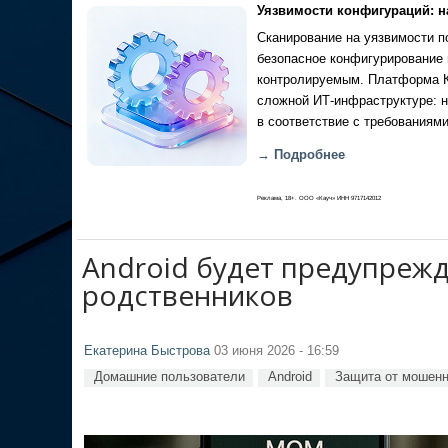
Уязвимости конфигураций: н
Сканирование на уязвимости по
безопасное конфигурирование 
контролируемым. Платформа Ка
сложной ИТ-инфраструктуре: н
в соответствие с требованиями
→ Подробнее
Реклама, 18+. ООО «Кауч» ИНН 9717142012
Android будет предупрежд
родственников
Екатерина Быстрова
03 июня 2026 - 16:59
Домашние пользователи
Android
Защита от мошенн