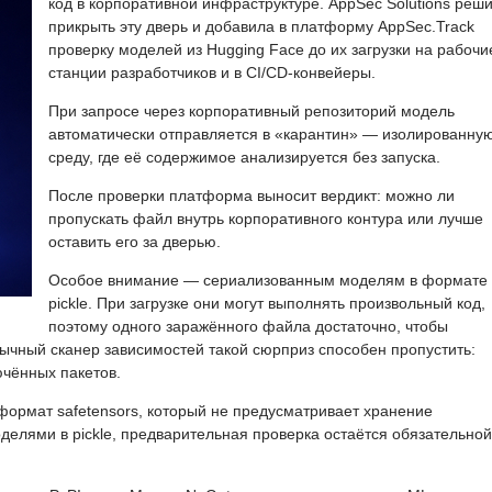
код в корпоративной инфраструктуре. AppSec Solutions реш
прикрыть эту дверь и добавила в платформу AppSec.Track
проверку моделей из Hugging Face до их загрузки на рабочи
станции разработчиков и в CI/CD-конвейеры.
При запросе через корпоративный репозиторий модель
автоматически отправляется в «карантин» — изолированну
среду, где её содержимое анализируется без запуска.
После проверки платформа выносит вердикт: можно ли
пропускать файл внутрь корпоративного контура или лучше
оставить его за дверью.
Особое внимание — сериализованным моделям в формате
pickle. При загрузке они могут выполнять произвольный код,
поэтому одного заражённого файла достаточно, чтобы
ычный сканер зависимостей такой сюрприз способен пропустить:
ючённых пакетов.
 формат safetensors, который не предусматривает хранение
делями в pickle, предварительная проверка остаётся обязательной