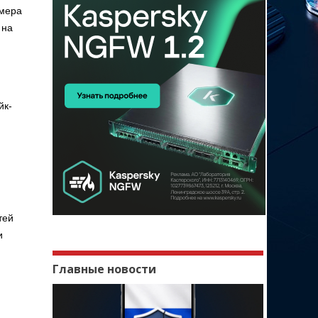
мера
 на
йк-
тей
и
Главные новости