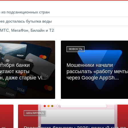
в из подсанкционных стран
ries досталась бутылка воды
 МТС, МегаФон, Билайн и Т2
НОВОСТЬ
нтября банки
Мошенники начали
итают карты
рассылать «работу мечт
н, даже старые Vi...
через Google AppSh...
АНАЛИТИКА