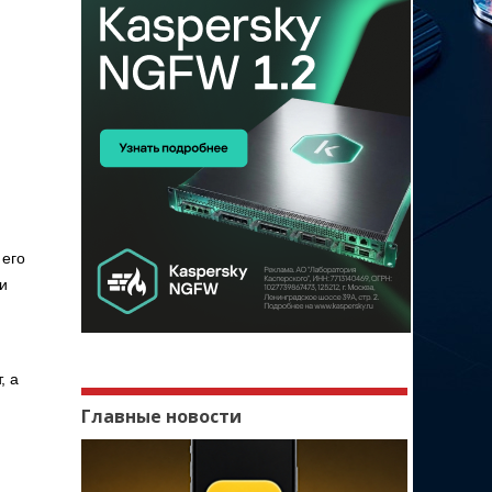
и
 его
и
, а
Главные новости