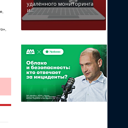
удалённого мониторинга
и...
e,
го»,