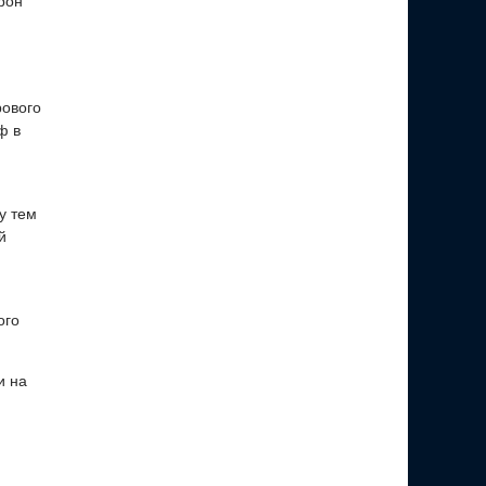
рон
рового
ф в
у тем
й
ого
и на