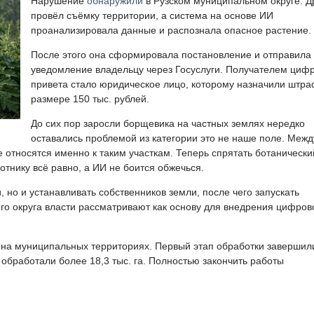
Нарушение
обнаружили
в Рузском муниципальном округе. Д
провёл съёмку территории, а система на основе ИИ
проанализировала данные и распознала опасное растение.
После этого она сформировала постановление и отправила
уведомление владельцу через Госуслуги. Получателем циф
привета стало юридическое лицо, которому назначили штра
размере 150 тыс. рублей.
До сих пор заросли борщевика на частных землях нередко
оставались проблемой из категории это не наше поле. Межд
 относятся именно к таким участкам. Теперь спрятать ботанически
тнику всё равно, а ИИ не боится обжечься.
 но и устанавливать собственников земли, после чего запускать
ого округа власти рассматривают как основу для внедрения цифров
на муниципальных территориях. Первый этап обработки завершил
 обработали более 18,3 тыс. га. Полностью закончить работы