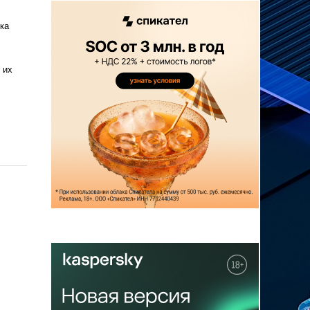
ка
 их