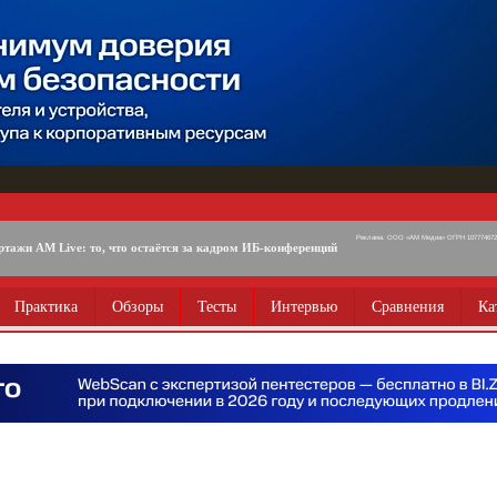
Реклама. ООО «АМ Медиа» ОГРН 1077746725
ртажи AM Live: то, что остаётся за кадром ИБ-конференций
Практика
Обзоры
Тесты
Интервью
Сравнения
Ка