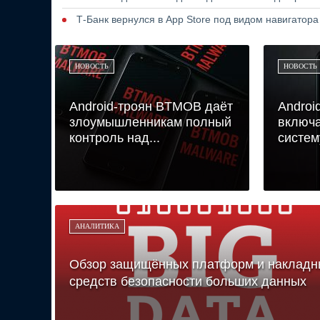
Т-Банк вернулся в App Store под видом навигатор
НОВОСТЬ
НОВОСТЬ
Android-троян BTMOB даёт
Androi
злоумышленникам полный
включа
контроль над...
систему
АНАЛИТИКА
Обзор защищённых платформ и накладн
средств безопасности больших данных