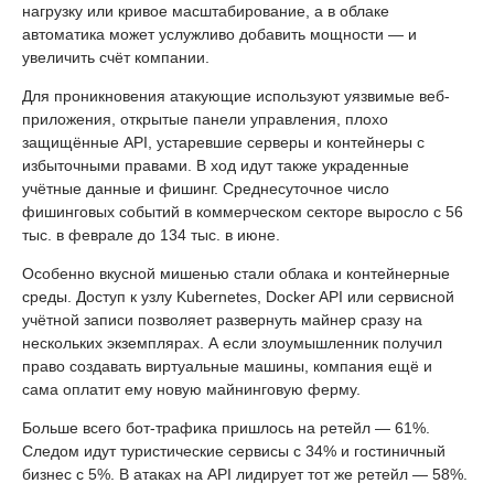
нагрузку или кривое масштабирование, а в облаке
автоматика может услужливо добавить мощности — и
увеличить счёт компании.
Для проникновения атакующие используют уязвимые веб-
приложения, открытые панели управления, плохо
защищённые API, устаревшие серверы и контейнеры с
избыточными правами. В ход идут также украденные
учётные данные и фишинг. Среднесуточное число
фишинговых событий в коммерческом секторе выросло с 56
тыс. в феврале до 134 тыс. в июне.
Особенно вкусной мишенью стали облака и контейнерные
среды. Доступ к узлу Kubernetes, Docker API или сервисной
учётной записи позволяет развернуть майнер сразу на
нескольких экземплярах. А если злоумышленник получил
право создавать виртуальные машины, компания ещё и
сама оплатит ему новую майнинговую ферму.
Больше всего бот-трафика пришлось на ретейл — 61%.
Следом идут туристические сервисы с 34% и гостиничный
бизнес с 5%. В атаках на API лидирует тот же ретейл — 58%.