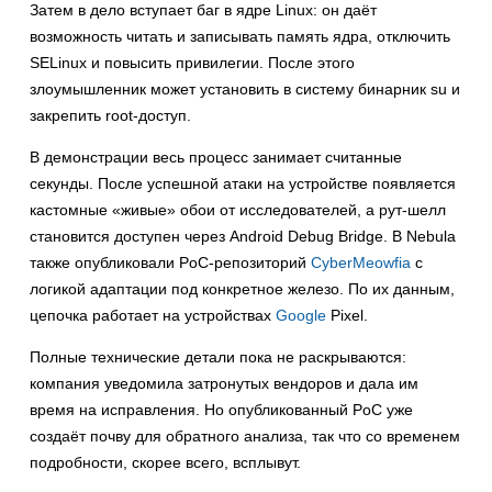
Затем в дело вступает баг в ядре Linux: он даёт
возможность читать и записывать память ядра, отключить
SELinux и повысить привилегии. После этого
злоумышленник может установить в систему бинарник su и
закрепить root-доступ.
В демонстрации весь процесс занимает считанные
секунды. После успешной атаки на устройстве появляется
кастомные «живые» обои от исследователей, а рут-шелл
становится доступен через Android Debug Bridge. В Nebula
также опубликовали PoC-репозиторий
CyberMeowfia
с
логикой адаптации под конкретное железо. По их данным,
цепочка работает на устройствах
Google
Pixel.
Полные технические детали пока не раскрываются:
компания уведомила затронутых вендоров и дала им
время на исправления. Но опубликованный PoC уже
создаёт почву для обратного анализа, так что со временем
подробности, скорее всего, всплывут.