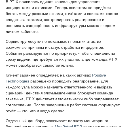
В PT X появилась единая консоль для управления
инцидентами и активами. Теперь клиентам не придётся
бегать между разными окнами, отчётами и списками хостов:
следить за атаками, контролировать реагирование и
оценивать защищённость инфраструктуры можно в одном
личном кабинете.
Сервис круглосуточно показывает попытки атак, их
возможные причины и статус отработки инцидентов.
События ранжируются по приоритету, чтобы специалисты
сразу видели, где требуется их участие, а где команда PT X
может разобраться самостоятельно.
Клиент заранее определяет, на каких активах
Positive
Technologies
разрешено проводить реагирование. Для
каждого узла можно назначить ответственного и выбрать
сценарий: действия злоумышленника блокирует команда
заказчика, PT X действует автоматически либо запрашивает
согласование. После завершения работ система формирует
отчёт — кто, что и когда сделал.
Отдельный дашборд показывает полноту мониторинга.
Защищённые с помощью
MaxPatrol EDR
хосты отмечаются в