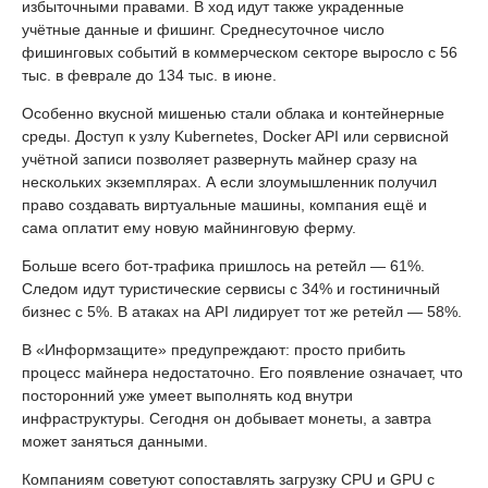
избыточными правами. В ход идут также украденные
учётные данные и фишинг. Среднесуточное число
фишинговых событий в коммерческом секторе выросло с 56
тыс. в феврале до 134 тыс. в июне.
Особенно вкусной мишенью стали облака и контейнерные
среды. Доступ к узлу Kubernetes, Docker API или сервисной
учётной записи позволяет развернуть майнер сразу на
нескольких экземплярах. А если злоумышленник получил
право создавать виртуальные машины, компания ещё и
сама оплатит ему новую майнинговую ферму.
Больше всего бот-трафика пришлось на ретейл — 61%.
Следом идут туристические сервисы с 34% и гостиничный
бизнес с 5%. В атаках на API лидирует тот же ретейл — 58%.
В «Информзащите» предупреждают: просто прибить
процесс майнера недостаточно. Его появление означает, что
посторонний уже умеет выполнять код внутри
инфраструктуры. Сегодня он добывает монеты, а завтра
может заняться данными.
Компаниям советуют сопоставлять загрузку CPU и GPU с