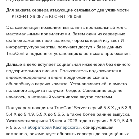
Для захвата сервера атакующие связывают две уязвимости
— KLCERT-26-057 и KLCERT-26-058.
Эта комбинация позволяет выполнять произвольный код с
максимальными привилегиями. Затем один из серверных
файлов заменяют веб-шеллом, через который изучают ИТ-
инфраструктуру жертвы, получают доступ к базе данных
TrueConf и подменяют установщик клиентского приложения.
Дальше в дело вступает социальная инженерия без единого
подозрительного письма. Пользователь подключается к
видеоконференции и видит предложение скачать
обновлённую версию клиента. Устанавливает её, и вместо
полезного апдейта получает бэкдор. Совещание ещё не
началось, а незваный участник уже внутри системы.
Под ударом находятся TrueConf Server версий 5.3.X до 5.3.9,
5.4.X до 5.4.9, 5.5.X до 5.5.5, а также более ранние выпуски.
Уязвимости закрыли 18 июня 2026 года в версиях 5.3.9, 5.4.9
и 5.5.5. «
Лаборатория Касперского
», обнаружившая
кампанию, рекомендует обновить серверы до защищённых