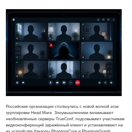
Российские организации столкнулись с новой волной атак
группировки Head Mare. Злоумышленники взламывают
необновлённые серверы TrueConf, подсовывают участникам
видеоконференций заражённый клиент и устанавливают на
их устройства бэкдоры PhantomCore и PhantomGraph.