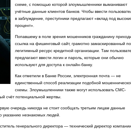
схеме, с помощью которой злоумышленники выманивают
учётные данные клиентов банков. Чтобы ввести пользовате
в заблуждение, преступники предлагают «вклад под высоки
процент».
Попавшему в поле зрения мошенников гражданину приход
ссылка на фишинговый сайт, грамотно замаскированный п
легитимный ресурс кредитной организации. Там пользоват
предлагают ввести логин и пароль, которые они обычно
используют для доступа к онлайн-банку.
Как отметили в Банке России, электронная почта — не
единственный способ реализации подобной мошенническо
схемы. Злоумышленники также могут использовать СМС-
ый счёт потенциальной жертвы.
ервую очередь никогда не стоит сообщать третьим лицам данные
по указанию незнакомых людей.
титель генерального директора — технический директор компани