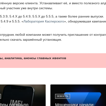
ённую версию клиента. Устанавливает её, и вместо полезного ап
ный участник уже внутри системы.
3.9, 5.4.X до 5.4.9, 5.5.X до 5.5.5, а также более ранние выпуски.
.4.9 и 5.5.5. «
Лаборатория Касперского
», обнаружившая кампани
.
отрудник любой компании может получить приглашение от контраг
тельно скачать заражённый установщик.
ы, аналитика, анонсы главных ивентов
НОВОСТЬ
фры раскрыло
Мошенники начали