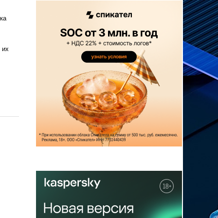
ка
 их