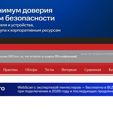
Реклама. ООО «АМ Медиа» ОГРН 1077746725
ртажи AM Live: то, что остаётся за кадром ИБ-конференций
Практика
Обзоры
Тесты
Интервью
Сравнения
Ка