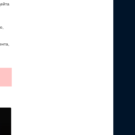
дейта
ю,
ента,