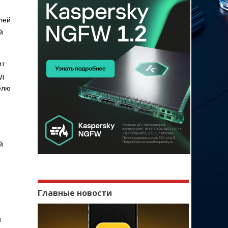
лей
й
ит
од
елю
й
Главные новости
и