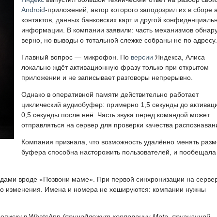
Android
-приложений, автор которого заподозрил их в сборе 
контактов, данных банковских карт и другой конфиденциаль
информации. В компании заявили: часть механизмов обнар
верно, но выводы о тотальной слежке собраны не по адресу.
Главный вопрос — микрофон. По
версии
Яндекса, Алиса
локально ждёт активационную фразу только при открытом
приложении и не записывает разговоры непрерывно.
Однако в оперативной памяти действительно работает
циклический аудиобуфер: примерно 1,5 секунды до активац
0,5 секунды после неё. Часть звука перед командой может
отправляться на сервер для проверки качества распознаван
Компания признала, что возможность удалённо менять раз
буфера способна насторожить пользователей, и пообещала
ндами вроде «Позвони маме». При первой синхронизации на серве
ько изменения. Имена и номера не хешируются: компании нужны
реписку в WhatsApp
(принадлежит корпорации Meta, признанной