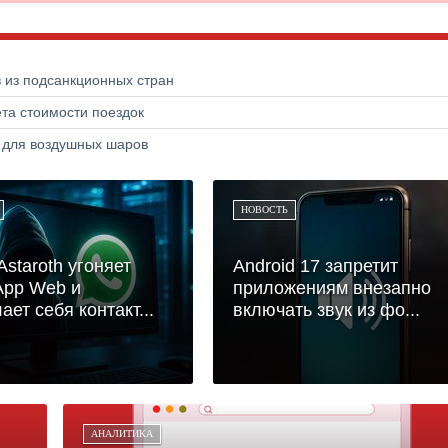
в из подсанкционных стран
та стоимости поездок
а для воздушных шаров
НОВОСТЬ
Astaroth угоняет
Android 17 запретит
App Web и
приложениям внезапно
ает себя контакт...
включать звук из фо...
АНАЛИТИКА