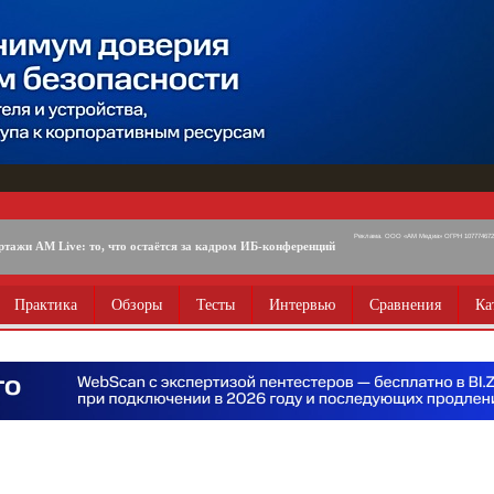
Реклама. ООО «АМ Медиа» ОГРН 1077746725
ртажи AM Live: то, что остаётся за кадром ИБ-конференций
Практика
Обзоры
Тесты
Интервью
Сравнения
Ка