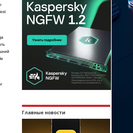
ю
est.
да
ать
яшний
le
ог
Главные новости