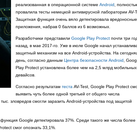
реализованная в операционной системе
Android
, полность
провалила тесты немецкой антивирусной лаборатории AV-T
Защитная функция очень вяло детектировала вредоносные
приложения, набрав 0 баллов из 6 возможных.
Разработчики представили
Google Play Protect
почти три го
назад, в мае 2017-го. Уже в июле Google начал устанавлив
защитный механизм на все Android-устройства. На сегодн
день, согласно данным
Центра безопасности Android
, Goog
Play Protect установлена более чем на 2,5 млрд мобильных
девайсов.
Согласно результатам
теста
AV-Test, Google Play Protect см
выявить чуть более одной третьей от общего числа
 тыс. зловредов смогли заразить Android-устройства под защитой
 функция Google детектировала 37%. Среди такого же числа более
otect смог опознать 33,1%.