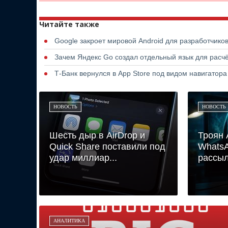
Читайте также
Google закроет мировой Android для разработчико
Зачем Яндекс Go создал отдельный язык для расчё
Т-Банк вернулся в App Store под видом навигатор
НОВОСТЬ
НОВОСТЬ
Шесть дыр в AirDrop и
Троян 
Quick Share поставили под
Whats
удар миллиар...
рассыл
АНАЛИТИКА