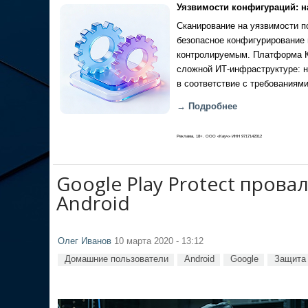
Уязвимости конфигураций: н
Сканирование на уязвимости по
безопасное конфигурирование 
контролируемым. Платформа Ка
сложной ИТ-инфраструктуре: н
в соответствие с требованиями
→ Подробнее
Реклама, 18+. ООО «Кауч» ИНН 9717142012
Google Play Protect прова
Android
Олег Иванов
10 марта 2020 - 13:12
Домашние пользователи
Android
Google
Защита