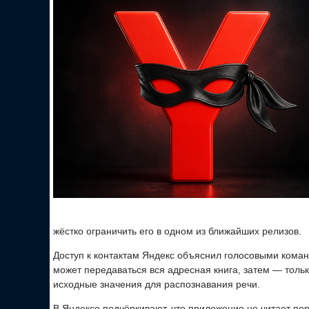
жёстко ограничить его в одном из ближайших релизов.
Доступ к контактам Яндекс объяснил голосовыми кома
может передаваться вся адресная книга, затем — тол
исходные значения для распознавания речи.
В Яндексе подчёркивают, что приложение не читает пе