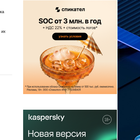
ка
 их