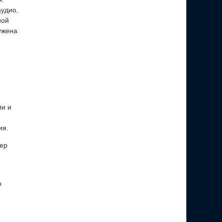
аудио,
ной
ужена
ии и
ия.
мер
р