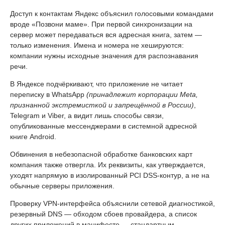
Доступ к контактам Яндекс объяснил голосовыми командами
вроде «Позвони маме». При первой синхронизации на
сервер может передаваться вся адресная книга, затем —
только изменения. Имена и номера не хешируются:
компании нужны исходные значения для распознавания
речи.
В Яндексе подчёркивают, что приложение не читает
переписку в WhatsApp
(принадлежит корпорации Meta,
признанной экстремисткой и запрещённой в России)
,
Telegram и Viber, а видит лишь способы связи,
опубликованные мессенджерами в системной адресной
книге Android.
Обвинения в небезопасной обработке банковских карт
компания также отвергла. Их реквизиты, как утверждается,
уходят напрямую в изолированный PCI DSS-контур, а не на
обычные серверы приложения.
Проверку VPN-интерфейса объяснили сетевой диагностикой,
резервный DNS — обходом сбоев провайдера, а список
других приложений в манифесте — стандартным