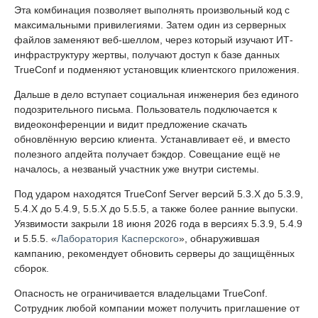
Эта комбинация позволяет выполнять произвольный код с
максимальными привилегиями. Затем один из серверных
файлов заменяют веб-шеллом, через который изучают ИТ-
инфраструктуру жертвы, получают доступ к базе данных
TrueConf и подменяют установщик клиентского приложения.
Дальше в дело вступает социальная инженерия без единого
подозрительного письма. Пользователь подключается к
видеоконференции и видит предложение скачать
обновлённую версию клиента. Устанавливает её, и вместо
полезного апдейта получает бэкдор. Совещание ещё не
началось, а незваный участник уже внутри системы.
Под ударом находятся TrueConf Server версий 5.3.X до 5.3.9,
5.4.X до 5.4.9, 5.5.X до 5.5.5, а также более ранние выпуски.
Уязвимости закрыли 18 июня 2026 года в версиях 5.3.9, 5.4.9
и 5.5.5. «
Лаборатория Касперского
», обнаружившая
кампанию, рекомендует обновить серверы до защищённых
сборок.
Опасность не ограничивается владельцами TrueConf.
Сотрудник любой компании может получить приглашение от