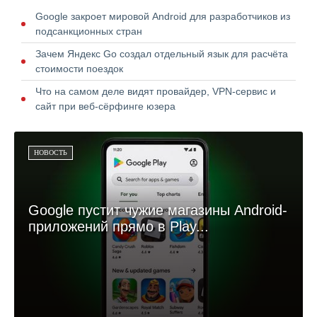
Google закроет мировой Android для разработчиков из
подсанкционных стран
Зачем Яндекс Go создал отдельный язык для расчёта
стоимости поездок
Что на самом деле видят провайдер, VPN-сервис и
сайт при веб-сёрфинге юзера
НОВОСТЬ
Google пустит чужие магазины Android-
приложений прямо в Play...