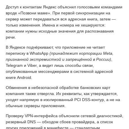
Доступ к контактам Яндекс объяснил голосовыми командами
вроде «Позвони маме». При первой синхронизации на
сервер может передаваться вся адресная книга, затем —
только изменения. Имена и номера не хешируются:
компании нужны исходные значения для распознавания
речи.
В Яндексе подчёркивают, что приложение не читает
переписку в WhatsApp
(принадлежит корпорации Meta,
признанной экстремисткой и запрещённой в России)
,
Telegram и Viber, а видит лишь способы связи,
опубликованные мессенджерами в системной адресной
книге Android.
Обвинения в небезопасной обработке банковских карт
компания также отвергла. Их реквизиты, как утверждается,
уходят напрямую в изолированный PCI DSS-контур, а не на
обычные серверы приложения.
Проверку VPN-интерфейса объяснили сетевой диагностикой,
резервный DNS — обходом сбоев провайдера, а список
других приложений в манифесте — стандартным