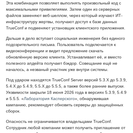
Эта комбинация позволяет выполнять произвольный код с
максимальными привилегиями. Затем один из серверных
файлов заменяют веб-шеллом, через который изучают ИТ-
инфраструктуру жертвы, получают доступ к базе данных
TrueConf и подменяют установщик клиентского приложения.
Дальше в дело вступает социальная инженерия без единого
подозрительного письма. Пользователь подключается к
видеоконференции и видит предложение скачать
обновлённую версию клиента. Устанавливает её, и вместо
полезного апдейта получает бэкдор. Совещание ещё не
началось, а незваный участник уже внутри системы.
Под ударом находятся TrueConf Server версий 5.3.X до 5.3.9,
5.4.X до 5.4.9, 5.5.X до 5.5.5, а также более ранние выпуски.
Уязвимости закрыли 18 июня 2026 года в версиях 5.3.9, 5.4.9
и 5.5.5. «
Лаборатория Касперского
», обнаружившая
кампанию, рекомендует обновить серверы до защищённых
сборок.
Опасность не ограничивается владельцами TrueConf.
Сотрудник любой компании может получить приглашение от