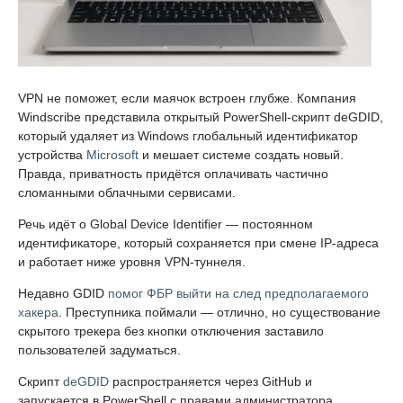
VPN не поможет, если маячок встроен глубже. Компания
Windscribe представила открытый PowerShell-скрипт deGDID,
который удаляет из Windows глобальный идентификатор
устройства
Microsoft
и мешает системе создать новый.
Правда, приватность придётся оплачивать частично
сломанными облачными сервисами.
Речь идёт о Global Device Identifier — постоянном
идентификаторе, который сохраняется при смене IP-адреса
и работает ниже уровня VPN-туннеля.
Недавно GDID
помог ФБР выйти на след предполагаемого
хакера
. Преступника поймали — отлично, но существование
скрытого трекера без кнопки отключения заставило
пользователей задуматься.
Скрипт
deGDID
распространяется через GitHub и
запускается в PowerShell с правами администратора.