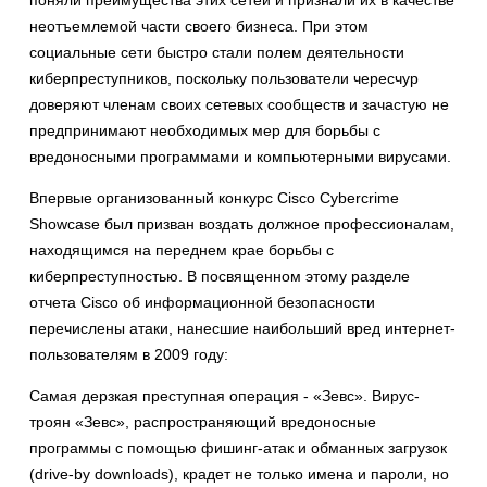
поняли преимущества этих сетей и признали их в качестве
неотъемлемой части своего бизнеса. При этом
социальные сети быстро стали полем деятельности
киберпреступников, поскольку пользователи чересчур
доверяют членам своих сетевых сообществ и зачастую не
предпринимают необходимых мер для борьбы с
вредоносными программами и компьютерными вирусами.
Впервые организованный конкурс Cisco Cybercrime
Showcase был призван воздать должное профессионалам,
находящимся на переднем крае борьбы с
киберпреступностью. В посвященном этому разделе
отчета Cisco об информационной безопасности
перечислены атаки, нанесшие наибольший вред интернет-
пользователям в 2009 году:
Самая дерзкая преступная операция - «Зевс». Вирус-
троян «Зевс», распространяющий вредоносные
программы с помощью фишинг-атак и обманных загрузок
(drive-by downloads), крадет не только имена и пароли, но