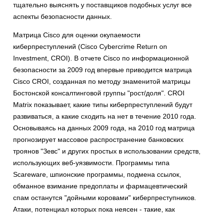
тщательно выяснять у поставщиков подобных услуг все
аспекты безопасности данных.
Матрица Cisco для оценки окупаемости
киберпреступлений (Cisco Cybercrime Return on
Investment, CROI). В отчете Cisco по информационной
безопасности за 2009 год впервые приводится матрица
Cisco CROI, созданная по методу знаменитой матрицы
Бостонской консалтинговой группы "рост/доля". CROI
Matrix показывает, какие типы киберпреступлений будут
развиваться, а какие сходить на нет в течение 2010 года.
Основываясь на данных 2009 года, на 2010 год матрица
прогнозирует массовое распространение банковских
троянов "Зевс" и других простых в использовании средств,
использующих веб-уязвимости. Программы типа
Scareware, шпионские программы, подмена ссылок,
обманное взимание предоплаты и фармацевтический
спам останутся "дойными коровами" киберпреступников.
Атаки, потенциал которых пока неясен - такие, как