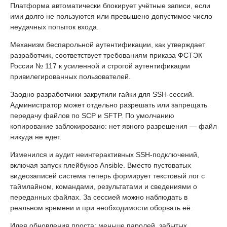
Платформа автоматически блокирует учётные записи, если
ими долго не пользуются или превышено допустимое число
неудачных попыток входа.
Механизм беспарольной аутентификации, как утверждает
разработчик, соответствует требованиям приказа ФСТЭК
России № 117 к усиленной и строгой аутентификации
привилегированных пользователей.
Заодно разработчики закрутили гайки для SSH-сессий.
Администратор может отдельно разрешать или запрещать
передачу файлов по SCP и SFTP. По умолчанию
копирование заблокировано: нет явного разрешения — файл
никуда не едет.
Изменился и аудит неинтерактивных SSH-подключений,
включая запуск плейбуков Ansible. Вместо пустоватых
видеозаписей система теперь формирует текстовый лог с
таймлайном, командами, результатами и сведениями о
переданных файлах. За сессией можно наблюдать в
реальном времени и при необходимости оборвать её.
Идея обновления проста: меньше паролей, забытых