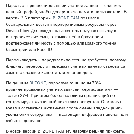
Пароль от привилегированной учётной записи — слишком
ценный трофей, чтобы доверять его памяти пользователя. В
версии 2.6 платформы
BI.ZONE PAM
появился
беспарольный доступ к корпоративным ресурсам через
Device Flow. Для входа пользователь получает ссылку в
интерфейсе системы, открывает её в браузере и
подтверждает личность с помощью аппаратного токена,
биометрии или Face ID.
Пароль вводить и передавать по сети не требуется, поэтому
фишингу, перебору и перехвату учётных данных становится
заметно сложнее испортить компании день.
По данным
BI.ZONE
, паролями защищены 73%
привилегированных учётных записей, сертификатами —
только 27%. При этом более половины организаций не
контролируют жизненный цикл таких аккаунтов. Они могут
годами оставаться активными после смены владельца или
увольнения сотрудника — настоящий цифровой пансион для
забытых доступов.
В новой версии BI.ZONE PAM эту лавочку решили прикрыть.