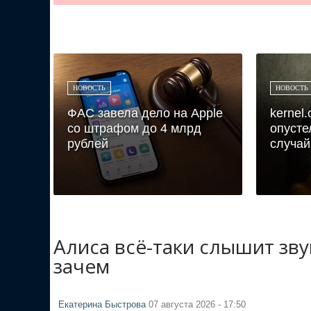
НОВОСТЬ
НОВОСТЬ
ФАС завела дело на Apple
kernel
со штрафом до 4 млрд
опусте
рублей
случай
Алиса всё-таки слышит зв
зачем
Екатерина Быстрова
07 августа 2026 - 17:50