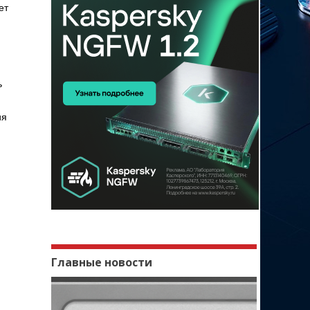
ет
ь
ия
Главные новости