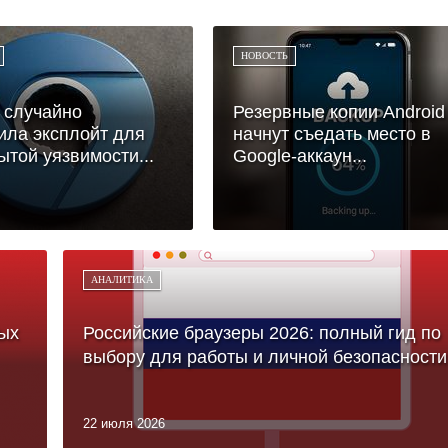
НОВОСТЬ
 случайно
Резервные копии Android
ла эксплойт для
начнут съедать место в
ытой уязвимости...
Google-аккаун...
АНАЛИТИКА
ых
Российские браузеры 2026: полный гид по
выбору для работы и личной безопасности
22 июля 2026