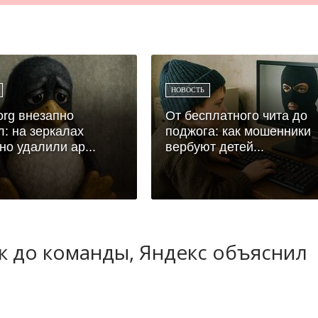
НОВОСТЬ
.org внезапно
От бесплатного чита до
л: на зеркалах
поджога: как мошенники
но удалили ар...
вербуют детей...
ук до команды, Яндекс объяснил