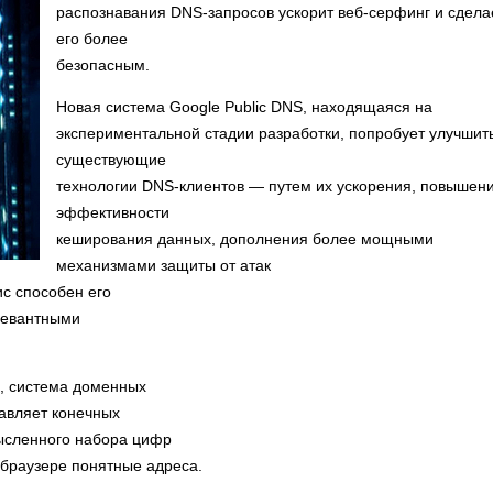
распознавания DNS-запросов ускорит веб-серфинг и сдела
его более
безопасным.
Новая система Google Public DNS, находящаяся на
экспериментальной стадии разработки, попробует улучшит
существующие
технологии DNS-клиентов — путем их ускорения, повышен
эффективности
кеширования данных, дополнения более мощными
механизмами защиты от атак
ис способен его
елевантными
, система доменных
авляет конечных
ысленного набора цифр
в браузере понятные адреса.