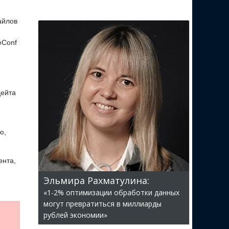
айлов
eConf
дейта
ю,
ента,
Эльмира Рахматулина:
«1-2% оптимизации обработки данных
могут превратиться в миллиарды
рублей экономии»