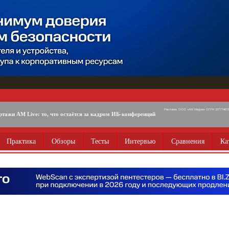
Реклама. ООО «АМ Медиа» ОГРН 1077746725
ртажи AM Live: то, что остаётся за кадром ИБ-конференций
Практика
Обзоры
Тесты
Интервью
Сравнения
Ка