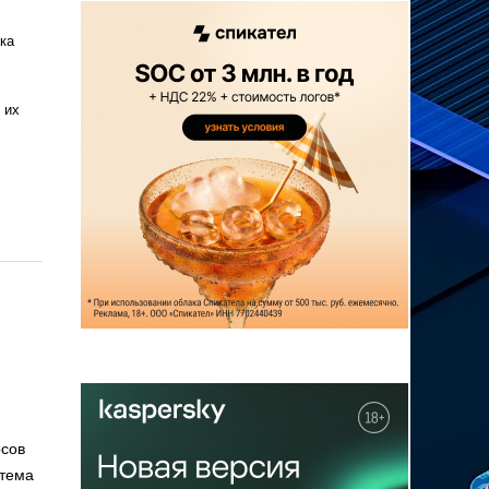
ка
 их
осов
стема