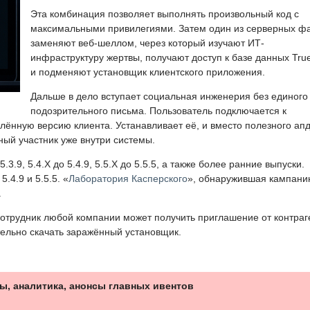
Эта комбинация позволяет выполнять произвольный код с
максимальными привилегиями. Затем один из серверных ф
заменяют веб-шеллом, через который изучают ИТ-
инфраструктуру жертвы, получают доступ к базе данных Tru
и подменяют установщик клиентского приложения.
Дальше в дело вступает социальная инженерия без единого
подозрительного письма. Пользователь подключается к
ённую версию клиента. Устанавливает её, и вместо полезного ап
ный участник уже внутри системы.
3.9, 5.4.X до 5.4.9, 5.5.X до 5.5.5, а также более ранние выпуски.
.4.9 и 5.5.5. «
Лаборатория Касперского
», обнаружившая кампани
.
отрудник любой компании может получить приглашение от контраг
тельно скачать заражённый установщик.
ы, аналитика, анонсы главных ивентов