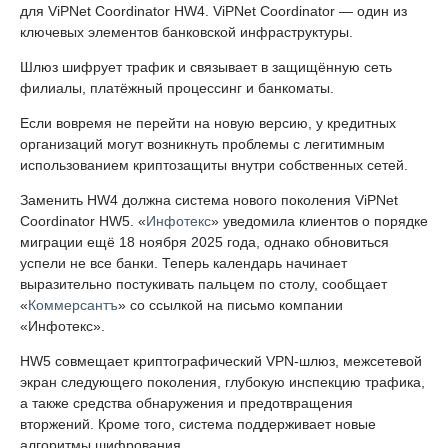
для ViPNet Coordinator HW4. ViPNet Coordinator — один из
ключевых элементов банковской инфраструктуры.
Шлюз шифрует трафик и связывает в защищённую сеть
филиалы, платёжный процессинг и банкоматы.
Если вовремя не перейти на новую версию, у кредитных
организаций могут возникнуть проблемы с легитимным
использованием криптозащиты внутри собственных сетей.
Заменить HW4 должна система нового поколения ViPNet
Coordinator HW5. «
Инфотекс
» уведомила клиентов о порядке
миграции ещё 18 ноября 2025 года, однако обновиться
успели не все банки. Теперь календарь начинает
выразительно постукивать пальцем по столу, сообщает
«
Коммерсантъ
» со ссылкой на письмо компании
«Инфотекс».
HW5 совмещает криптографический VPN-шлюз, межсетевой
экран следующего поколения, глубокую инспекцию трафика,
а также средства обнаружения и предотвращения
вторжений. Кроме того, система поддерживает новые
алгоритмы шифрования.