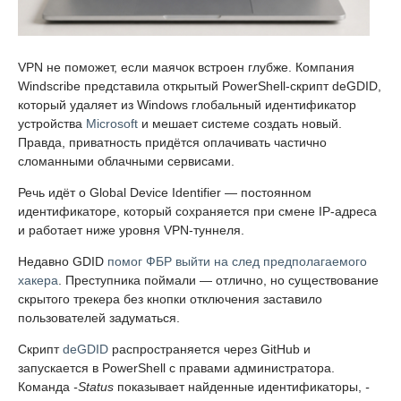
VPN не поможет, если маячок встроен глубже. Компания
Windscribe представила открытый PowerShell-скрипт deGDID,
который удаляет из Windows глобальный идентификатор
устройства
Microsoft
и мешает системе создать новый.
Правда, приватность придётся оплачивать частично
сломанными облачными сервисами.
Речь идёт о Global Device Identifier — постоянном
идентификаторе, который сохраняется при смене IP-адреса
и работает ниже уровня VPN-туннеля.
Недавно GDID
помог ФБР выйти на след предполагаемого
хакера
. Преступника поймали — отлично, но существование
скрытого трекера без кнопки отключения заставило
пользователей задуматься.
Скрипт
deGDID
распространяется через GitHub и
запускается в PowerShell с правами администратора.
Команда
-Status
показывает найденные идентификаторы,
-