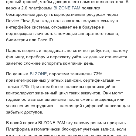
ценный трофей, чтобы доверять его памяти пользователя. В
версии 2.6 платформы
BI.ZONE PAM
появился
беспарольный доступ к корпоративным ресурсам через
Device Flow. Для входа пользователь получает ссылку в
интерфейсе системы, открывает её в браузере и
подтверждает личность с помощью аппаратного токена,
биометрии или Face ID.
Пароль вводить и передавать по сети не требуется, поэтому
фишингу, перебору и перехвату учётных данных становится
заметно сложнее испортить компании день.
По данным
BI.ZONE
, паролями защищены 73%
привилегированных учётных записей, сертификатами —
только 27%. При этом более половины организаций не
контролируют жизненный цикл таких аккаунтов. Они могут
годами оставаться активными после смены владельца или
увольнения сотрудника — настоящий цифровой пансион для
забытых доступов.
В новой версии BI.ZONE PAM эту лавочку решили прикрыть.
Платформа автоматически блокирует учётные записи, если
ими долго не пользуются или превышено допустимое число