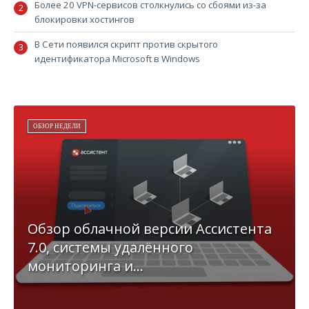
Более 20 VPN-сервисов столкнулись со сбоями из-за
блокировки хостингов
В Сети появился скрипт против скрытого
идентификатора Microsoft в Windows
ОБЗОР НЕДЕЛИ
Обзор облачной версии Ассистента
7.0, системы удалённого
мониторинга и...