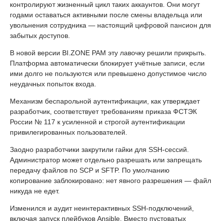
контролируют жизненный цикл таких аккаунтов. Они могут
годами оставаться активными после смены владельца или
увольнения сотрудника — настоящий цифровой пансион для
забытых доступов.
В новой версии BI.ZONE PAM эту лавочку решили прикрыть.
Платформа автоматически блокирует учётные записи, если
ими долго не пользуются или превышено допустимое число
неудачных попыток входа.
Механизм беспарольной аутентификации, как утверждает
разработчик, соответствует требованиям приказа ФСТЭК
России № 117 к усиленной и строгой аутентификации
привилегированных пользователей.
Заодно разработчики закрутили гайки для SSH-сессий.
Администратор может отдельно разрешать или запрещать
передачу файлов по SCP и SFTP. По умолчанию
копирование заблокировано: нет явного разрешения — файл
никуда не едет.
Изменился и аудит неинтерактивных SSH-подключений,
включая запуск плейбуков Ansible. Вместо пустоватых