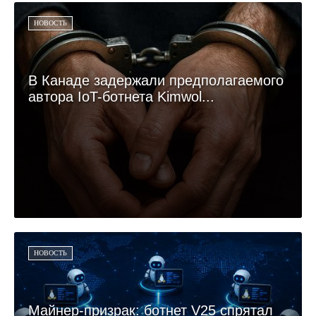
НОВОСТЬ
В Канаде задержали предполагаемого
автора IoT-ботнета Kimwol...
НОВОСТЬ
Майнер-призрак: ботнет V25 спрятал