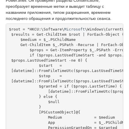
PowerShell. Он проверяет разделы ConsentStore,
преобразует временные метки и выводит таблицу с
названием приложения, типом разрешения, временем
последнего обращения и продолжительностью сеанса.
$root = "HKCU:\Software\
Microsoft
\Windows\CurrentVer
 $results = Get-ChildItem $root | ForEach-Object {
     $medium = $_.PSChildName
     Get-ChildItem $_.PSPath -Recurse | ForEach-Obje
         $props = Get-ItemProperty $_.PSPath -ErrorA
         if ($props.LastUsedTimeStart -and $props.La
 $props.LastUsedTimeStart -ne 0) {
             $start   =
 [datetime]::FromFileTimeUtc($props.LastUsedTimeStar
             $stop    =
 [datetime]::FromFileTimeUtc($props.LastUsedTimeStop
             $granted = if ($props.LastSetTime) {
                 [datetime]::FromFileTimeUtc($props.
             } else {
                 $null
             }
             [PSCustomObject]@{
                 Medium              = $medium
                 App                 = $_.PSChildNam
                 PermissionGrantedOn = $granted