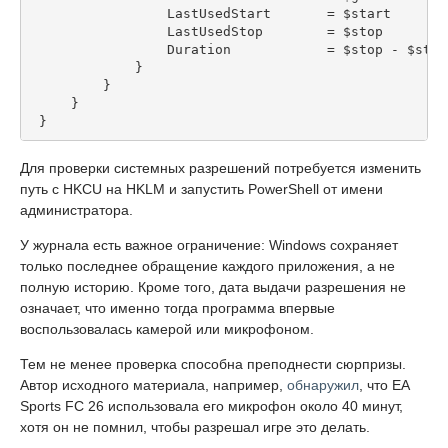
                 LastUsedStart       = $start
                 LastUsedStop        = $stop
                 Duration            = $stop - $star
             }
         }
     }
 }
Для проверки системных разрешений потребуется изменить
путь с HKCU на HKLM и запустить PowerShell от имени
администратора.
У журнала есть важное ограничение: Windows сохраняет
только последнее обращение каждого приложения, а не
полную историю. Кроме того, дата выдачи разрешения не
означает, что именно тогда программа впервые
воспользовалась камерой или микрофоном.
Тем не менее проверка способна преподнести сюрпризы.
Автор исходного материала, например,
обнаружил
, что EA
Sports FC 26 использовала его микрофон около 40 минут,
хотя он не помнил, чтобы разрешал игре это делать.