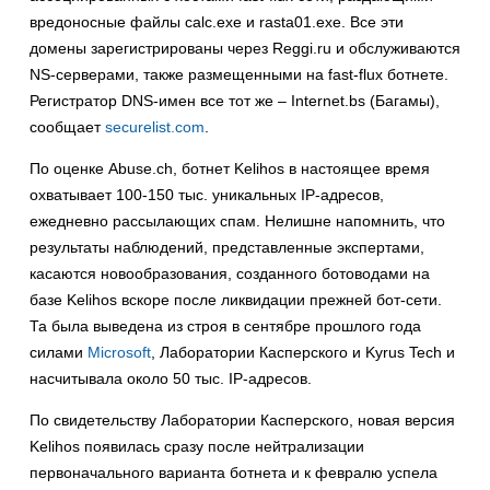
вредоносные файлы calc.exe и rasta01.exe. Все эти
домены зарегистрированы через Reggi.ru и обслуживаются
NS-серверами, также размещенными на fast-flux ботнете.
Регистратор DNS-имен все тот же – Internet.bs (Багамы),
сообщает
securelist.com
.
По оценке Abuse.ch, ботнет Kelihos в настоящее время
охватывает 100-150 тыс. уникальных IP-адресов,
ежедневно рассылающих спам. Нелишне напомнить, что
результаты наблюдений, представленные экспертами,
касаются новообразования, созданного ботоводами на
базе Kelihos вскоре после ликвидации прежней бот-сети.
Та была выведена из строя в сентябре прошлого года
силами
Microsoft
, Лаборатории Касперского и Kyrus Tech и
насчитывала около 50 тыс. IP-адресов.
По свидетельству Лаборатории Касперского, новая версия
Kelihos появилась сразу после нейтрализации
первоначального варианта ботнета и к февралю успела