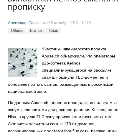
прописку
Александр Панасенко
18 декабря 2012 - 19:15
Общее
Ботнет
Спам
Участники швейцарского проекта
Abuse.ch обнаружили, что операторы
р2р-ботнета Kelihos,
специализирующегося на рассылке
спама, покинули TLD-домен .eu и
обновляют боты с сайтов, размещенных в российской
национальной зоне.
По данным Abuse.ch, перенос площадок, используемых
злоумышленниками для распространения Kelihos, он же
Hlux, в другую TLD-зону произошел минувшим летом.
Активисты насчитали свыше 170 ru-доменов,
ассоциированных с хостами fast-flux сети, раздающими