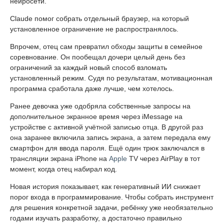
нейросети.
Claude помог собрать отдельный браузер, на который
установленное ограничение не распространялось.
Впрочем, отец сам превратил обходы защиты в семейное
соревнование. Он пообещал дочери целый день без
ограничений за каждый новый способ взломать
установленный режим. Судя по результатам, мотивационная
программа сработала даже лучше, чем хотелось.
Ранее девочка уже одобряла собственные запросы на
дополнительное экранное время через iMessage на
устройстве с активной учётной записью отца. В другой раз
она заранее включила запись экрана, а затем передала ему
смартфон для ввода пароля. Ещё один трюк заключался в
трансляции экрана iPhone на
Apple
TV через AirPlay в тот
момент, когда отец набирал код.
Новая история показывает, как генеративный ИИ снижает
порог входа в программирование. Чтобы собрать инструмент
для решения конкретной задачи, ребёнку уже необязательно
годами изучать разработку, а достаточно правильно