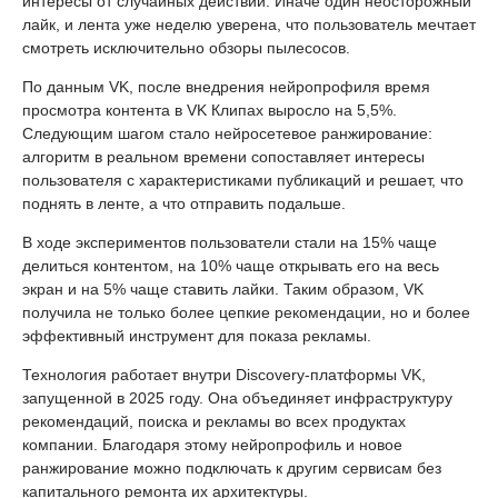
интересы от случайных действий. Иначе один неосторожный
лайк, и лента уже неделю уверена, что пользователь мечтает
смотреть исключительно обзоры пылесосов.
По данным VK, после внедрения нейропрофиля время
просмотра контента в VK Клипах выросло на 5,5%.
Следующим шагом стало нейросетевое ранжирование:
алгоритм в реальном времени сопоставляет интересы
пользователя с характеристиками публикаций и решает, что
поднять в ленте, а что отправить подальше.
В ходе экспериментов пользователи стали на 15% чаще
делиться контентом, на 10% чаще открывать его на весь
экран и на 5% чаще ставить лайки. Таким образом, VK
получила не только более цепкие рекомендации, но и более
эффективный инструмент для показа рекламы.
Технология работает внутри Discovery-платформы VK,
запущенной в 2025 году. Она объединяет инфраструктуру
рекомендаций, поиска и рекламы во всех продуктах
компании. Благодаря этому нейропрофиль и новое
ранжирование можно подключать к другим сервисам без
капитального ремонта их архитектуры.