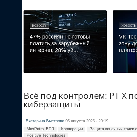
НОВОСТЬ
НОВОСТЬ
47% россиян не готовы
VK Tec
платить за зарубежный
зону д
интернет, 28% уй...
платфо
Всё под контролем: PT X 
киберзащиты
Екатерина Быстрова
05 августа 2026 - 20:19
MaxPatrol EDR
Корпорации
Защита конечных точек 
Positive Technologies