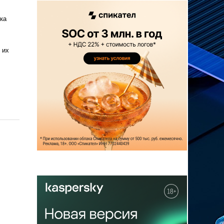
ка
 их