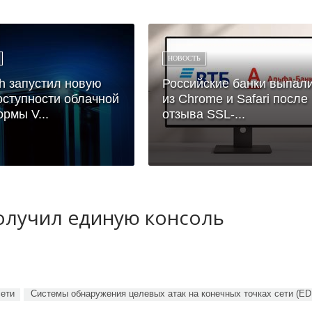
НОВОСТЬ
h запустил новую
Российские банки выпал
оступности облачной
из Chrome и Safari после
рмы V...
отзыва SSL-...
получил единую консоль
сети
Системы обнаружения целевых атак на конечных точках сети (ED