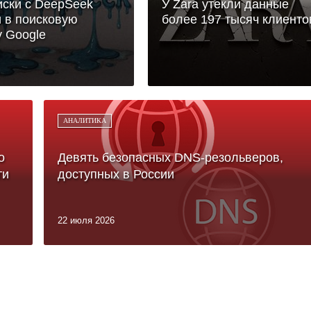
ски с DeepSeek
У Zara утекли данные
 в поисковую
более 197 тысяч клиенто
 Google
АНАЛИТИКА
о
Девять безопасных DNS-резольверов,
ти
доступных в России
22 июля 2026