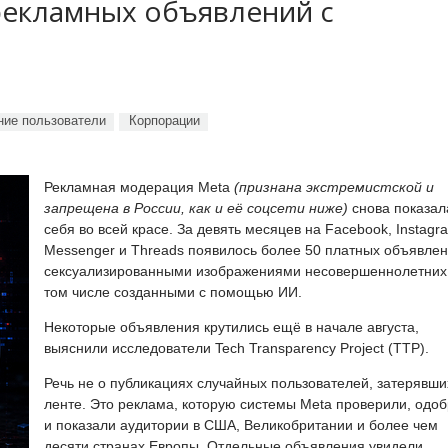
рекламных объявлений с
ие пользователи
Корпорации
Рекламная модерация Meta
(признана экстремистской и
запрещена в России, как и её соцсети ниже)
снова показал
себя во всей красе. За девять месяцев на Facebook, Instagr
Messenger и Threads появилось более 50 платных объявлен
сексуализированными изображениями несовершеннолетних,
том числе созданными с помощью ИИ.
Некоторые объявления крутились ещё в начале августа,
выяснили исследователи Tech Transparency Project (TTP).
Речь не о публикациях случайных пользователей, затерявши
ленте. Это реклама, которую системы Meta проверили, одо
и показали аудитории в США, Великобритании и более чем
десяти странах Европы. Отдельные объявления увидели