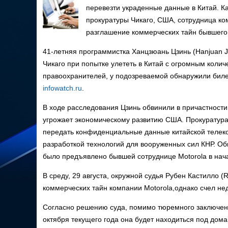
перевезти украденные данные в Китай. К
прокуратуры Чикаго, США, сотрудница ко
разглашение коммерческих тайн бывшего
41-летняя программистка Ханцзюань Цзинь (Hanjuan J
Чикаго при попытке улететь в Китай с огромным кол
правоохранителей, у подозреваемой обнаружили билет
infowatch.ru
.
В ходе расследования Цзинь обвинили в причастност
угрожает экономическому развитию США. Прокуратура
передать конфиденциальные данные китайской теле
разработкой технологий для вооруженных сил КНР. О
было предъявлено бывшей сотруднице Motorola в нача
В среду, 29 августа, окружной судья Рубен Кастилло (
коммерческих тайн компании Motorola,однако счел 
Согласно решению суда, помимо тюремного заключени
октября текущего года она будет находиться под до