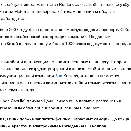
ак сообщает информагентство Reuters со ссылкой на пресс-службу
мпании Motorola приговорена к 4 годам лишения свободы за
 работодателя.
in) в 2007 году была арестована в международном аэропорту О'Ха
ичеством инсайдерской информации компании. По данным
 в Китай в одну сторону и более 1000 важных документов, переда
и к китайской организации по промышленному шпионажу, которая
 заявляла, что сотрудница крупной американской компании пытал
коммуникационной компании
Sun
Kaisens, которая занимается
бвинение в разглашении коммерческих тайн и коммерческом шпион
ле текущего года.
Ruben Castillo) признал Цзинь виновной в попытке разглашения
недоказанным обвинение в промышленном шпионаже.
я, Цзинь должна заплатить $20 тыс. штрафных санкций. До конца
машним арестом и электронным наблюдением. В ноябре