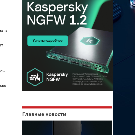
ра в
ет
ась
аже
Главные новости