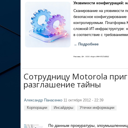
Уязвимости конфигураций: н
Сканирование на уязвимости по
безопасное конфигурирование 
контролируемым. Платформа Ка
сложной ИТ-инфраструктуре: н
в соответствие с требованиями
→ Подробнее
Реклама, 18+. ООО «Кауч» ИНН 9717142012
Сотрудницу Motorola при
разглашение тайны
Александр Панасенко
11 октября 2012 - 22:39
Корпорации
Инсайдеры
Утечки информации
По данным прокуратуры, злоумышленница