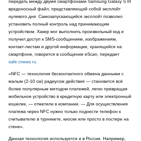
передать между двумя смартфонами Samsung Galaxy S III
вредоносный файл, представляющий собой эксплойт
нулевого дня. Самозапускающийся эксплойт позволил
установить полный контроль над принимающим
устройством. Хакер мог выполнить произвольный код и
получил доступ к SMS-сообщениям, изображениям,
контакт-листам и другой информации, хранящейся на
смартфоне, говорится в сообщении eScan, передает
safe.cnews.ru
.
«NFC — технология бесконтактного обмена данными с
малым (2-10 см) радиусом действия — становится всё
более популярным методом платежей, легко превращая
мобильное устройство в кредитную карту или электронный
кошелек, — отметили в компании. — Для осуществления
платежа через NFC нужно только поднести телефон к
считывателю в турникете, киоске или просто в постере на
стене».
Данная технология используется и в России. Например,