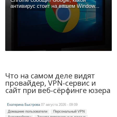
Chrome сообщит Google, какой
антивирус стоит на вашем Window...
Что на самом деле видят
провайдер, VPN-сервис и
сайт при веб-сёрфинге юзера
Екатерина Быстрова
07 августа 2026 - 09:09
Домашние пользователи
Персональный VPN
Анонимайзеры
Защита персональных данных