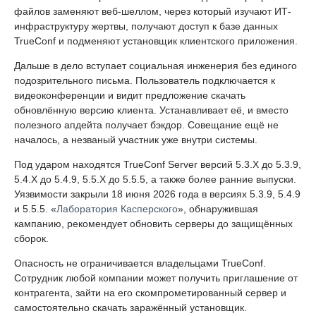
файлов заменяют веб-шеллом, через который изучают ИТ-
инфраструктуру жертвы, получают доступ к базе данных
TrueConf и подменяют установщик клиентского приложения.
Дальше в дело вступает социальная инженерия без единого
подозрительного письма. Пользователь подключается к
видеоконференции и видит предложение скачать
обновлённую версию клиента. Устанавливает её, и вместо
полезного апдейта получает бэкдор. Совещание ещё не
началось, а незваный участник уже внутри системы.
Под ударом находятся TrueConf Server версий 5.3.X до 5.3.9,
5.4.X до 5.4.9, 5.5.X до 5.5.5, а также более ранние выпуски.
Уязвимости закрыли 18 июня 2026 года в версиях 5.3.9, 5.4.9
и 5.5.5. «
Лаборатория Касперского
», обнаружившая
кампанию, рекомендует обновить серверы до защищённых
сборок.
Опасность не ограничивается владельцами TrueConf.
Сотрудник любой компании может получить приглашение от
контрагента, зайти на его скомпрометированный сервер и
самостоятельно скачать заражённый установщик.