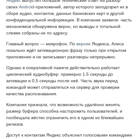
Яндекс
выпустил большой технический ответ на разбор
своих
Android
-приложений, автор которого заподозрил их в
сборе аудио, контактов, данных банковских карт и другой
конфиденциальной информации. В компании заявили: часть
механизмов обнаружена верно, но выводы о тотальной
слежке собраны не по адресу.
Главный вопрос — микрофон. По
версии
Яндекса, Алиса
локально ждёт активационную фразу только при открытом
приложении и не записывает разговоры непрерывно.
Однако в оперативной памяти действительно работает
циклический аудиобуфер: примерно 1,5 секунды до
активации и 0,5 секунды после неё. Часть звука перед
командой может отправляться на сервер для проверки
качества распознавания.
Компания признала, что возможность удалённо менять
размер буфера способна насторожить пользователей, и
пообещала жёстко ограничить его в одном из ближайших
релизов.
Доступ к контактам Яндекс объяснил голосовыми командами