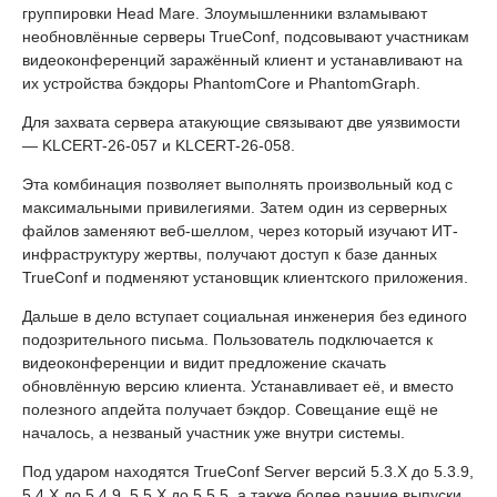
группировки Head Mare. Злоумышленники взламывают
необновлённые серверы TrueConf, подсовывают участникам
видеоконференций заражённый клиент и устанавливают на
их устройства бэкдоры PhantomCore и PhantomGraph.
Для захвата сервера атакующие связывают две уязвимости
— KLCERT-26-057 и KLCERT-26-058.
Эта комбинация позволяет выполнять произвольный код с
максимальными привилегиями. Затем один из серверных
файлов заменяют веб-шеллом, через который изучают ИТ-
инфраструктуру жертвы, получают доступ к базе данных
TrueConf и подменяют установщик клиентского приложения.
Дальше в дело вступает социальная инженерия без единого
подозрительного письма. Пользователь подключается к
видеоконференции и видит предложение скачать
обновлённую версию клиента. Устанавливает её, и вместо
полезного апдейта получает бэкдор. Совещание ещё не
началось, а незваный участник уже внутри системы.
Под ударом находятся TrueConf Server версий 5.3.X до 5.3.9,
5.4.X до 5.4.9, 5.5.X до 5.5.5, а также более ранние выпуски.