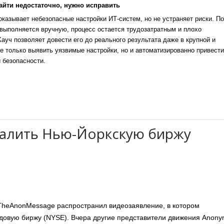
айти недостаточно, нужно исправить
казывает небезопасные настройки ИТ-систем, но не устраняет риски. По
выполняется вручную, процесс остается трудозатратным и плохо
уч позволяет довести его до реального результата даже в крупной и
е только выявить уязвимые настройки, но и автоматизированно привести
 безопасности.
валить Нью-Йоркскую биржу
TheAnonMessage распространил видеозаявление, в котором
довую биржу (NYSE). Вчера другие представители движения Anon