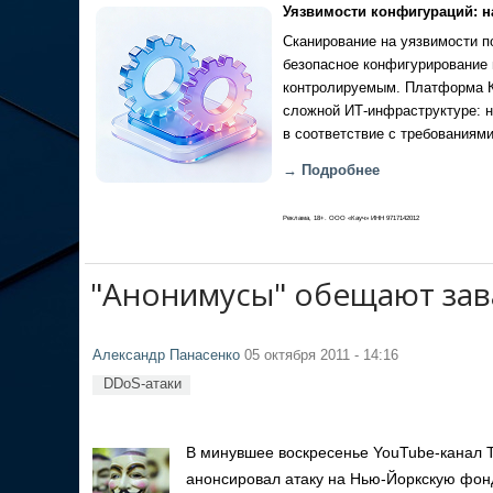
Уязвимости конфигураций: н
Сканирование на уязвимости по
безопасное конфигурирование 
контролируемым. Платформа Ка
сложной ИТ-инфраструктуре: н
в соответствие с требованиями
→ Подробнее
Реклама, 18+. ООО «Кауч» ИНН 9717142012
"Анонимусы" обещают за
Александр Панасенко
05 октября 2011 - 14:16
DDoS-атаки
В минувшее воскресенье YouTube-канал 
анонсировал атаку на Нью-Йоркскую фон