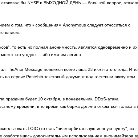
не атаковал бы NYSE в ВЫХОДНОЙ ДЕНЬ — большой вопрос, атаков
ением о том, что к сообщениям Anonymous следует относиться с
лючением.
сов", то есть их полная анонимность, является одновременно и их
 может кто угодно — ибо имя им легион.
нал TheAnonMessage появился всего лишь 23 июля этого года. И т
ть на сервис Pastebin текстовый документ под гостевым аккаунтом
ли праздник будет 10 октября, в понедельник. DDoS-атака
стному времени, в то время как биржа должна открыться только в 9
спользовать LOIC (то есть "низкоорбитальную ионную пушку", из
 не озаботившись дополнительным использованием анонимайзера в