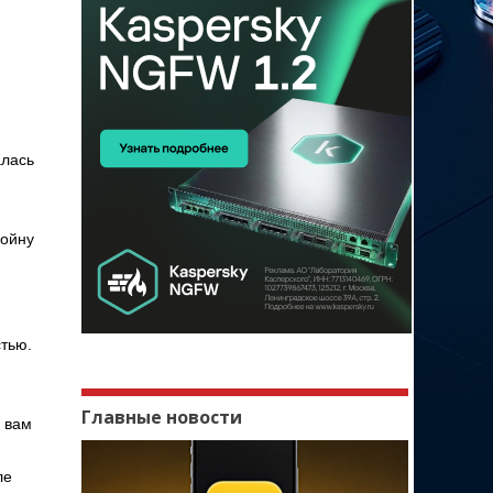
алась
войну
тью.
Главные новости
 вам
ле