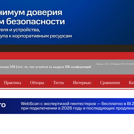
Реклама. ООО «АМ Медиа» ОГРН 1077746725
ртажи AM Live: то, что остаётся за кадром ИБ-конференций
Практика
Обзоры
Тесты
Интервью
Сравнения
Ка