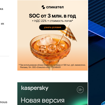
ка
 их
ymous