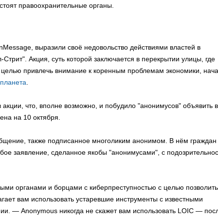
 стоят правоохранительные органы.
Message, выразили своё недовольство действиями властей в
-Стрит". Акция, суть которой заключается в перекрытии улицы, где
целью привлечь внимание к коренным проблемам экономики, нач
планета
.
 акции, что, вполне возможно, и побудило "анонимусов" объявить 
ена на 10 октября.
ообщение, также подписанное многоликим анонимом. В нём граждан
бое заявление, сделанное якобы "анонимусами", с подозрительнос
ыми органами и борцами с киберпреступностью с целью позволить
агает вам использовать устаревшие инструменты с известными
нии. — Anonymous никогда не скажет вам использовать LOIC — пос