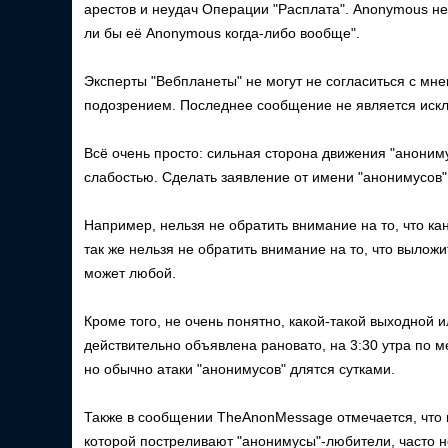
арестов и неудач Операции "Расплата". Anonymous 
ли бы её Anonymous когда-либо вообще".
Эксперты "Вебпланеты" не могут не согласиться с мн
подозрением. Последнее сообщение не является иск
Всё очень просто: сильная сторона движения "анониму
слабостью. Сделать заявление от имени "анонимусов"
Например, нельзя не обратить внимание на то, что ка
так же нельзя не обратить внимание на то, что выложи
может любой.
Кроме того, не очень понятно, какой-такой выходной и
действительно объявлена рановато, на 3:30 утра по ме
но обычно атаки "анонимусов" длятся сутками.
Также в сообщении TheAnonMessage отмечается, что и
которой постреливают "анонимусы"-любители, часто