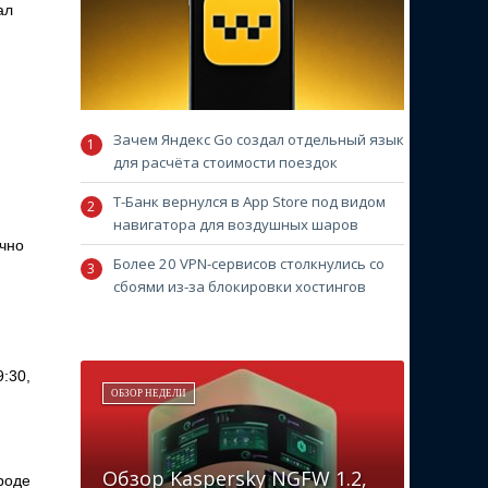
ал
Зачем Яндекс Go создал отдельный язык
для расчёта стоимости поездок
Т-Банк вернулся в App Store под видом
навигатора для воздушных шаров
очно
Более 20 VPN-сервисов столкнулись со
сбоями из-за блокировки хостингов
:30,
ОБЗОР НЕДЕЛИ
Обзор Kaspersky NGFW 1.2,
роде