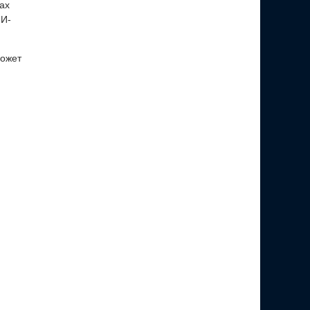
ах
ИИ-
может