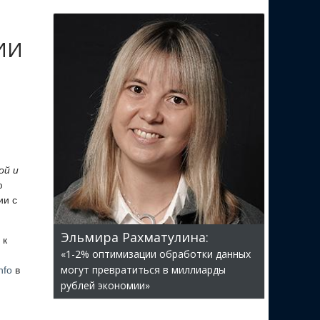
 ИИ
ой и
ю
ии с
Эльмира Рахматулина:
 к
«1-2% оптимизации обработки данных
могут превратиться в миллиарды
nfo
в
рублей экономии»