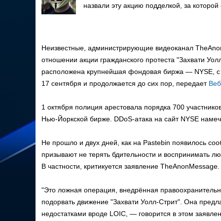
назвали эту акцию подделкой, за которой
Неизвестные, администрирующие видеоканал TheAnon
отношении акции гражданского протеста "Захвати Уолл
расположена крупнейшая фондовая биржа — NYSE, с 
17 сентября и продолжается до сих пор, передает
Веб
1 октября полиция арестовала порядка 700 участников
Нью-Йоркской бирже. DDoS-атака на сайт NYSE намеч
Не прошло и двух дней, как на Pastebin появилось с
призывают не терять бдительности и воспринимать лю
В частности, критикуется заявление TheAnonMessage.
"Это ложная операция, внедрённая правоохранительн
подорвать движение "Захвати Уолл-Стрит". Она предл
недостатками вроде LOIC, — говорится в этом заявле