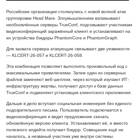
Российские организации столкнулись с новой волной атак
группировки Head Mare. Злоумышленники взламывают
необновлённые серверы TrueConf, подсовывают участникам
видеоконференций заражённый клиент и устанавливают на
их устройства бэкдоры PhantomCore и PhantomGraph.
Для захвата сервера атакующие связывают две уязвимости
— KLCERT-26-057 и KLCERT-26-058.
Эта комбинация позволяет выполнять произвольный код с
максимальными привилегиями. Затем один из серверных
файлов заменяют веб-шеллом, через который изучают ИТ-
инфраструктуру жертвы, получают доступ к базе данных
TrueConf и подменяют установщик клиентского приложения.
Дальше в дело вступает социальная инженерия без единого
подозрительного письма. Пользователь подключается к
видеоконференции и видит предложение скачать
обновлённую версию клиента. Устанавливает её, и вместо
полезного апдейта получает бэкдор. Совещание ещё не
началось, а незваный участник уже внутри системы.