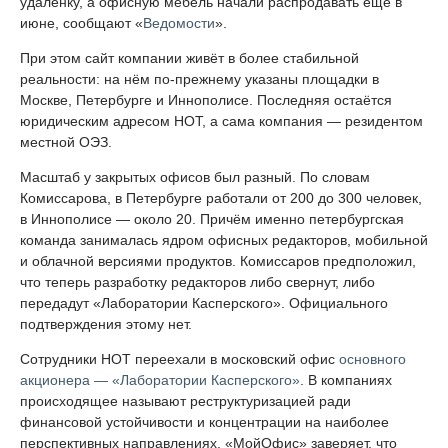
удалёнку, а офисную мебель начали распродавать ещё в
июне, сообщают «
Ведомости
».
При этом сайт компании живёт в более стабильной
реальности: на нём по-прежнему указаны площадки в
Москве, Петербурге и Иннополисе. Последняя остаётся
юридическим адресом НОТ, а сама компания — резидентом
местной ОЭЗ.
Масштаб у закрытых офисов был разный. По словам
Комиссарова, в Петербурге работали от 200 до 300 человек,
в Иннополисе — около 20. Причём именно петербургская
команда занималась ядром офисных редакторов, мобильной
и облачной версиями продуктов. Комиссаров предположил,
что теперь разработку редакторов либо свернут, либо
передадут «Лаборатории Касперского». Официального
подтверждения этому нет.
Сотрудники НОТ переехали в московский офис
основного
акционера — «Лаборатории Касперского»
. В компаниях
происходящее называют реструктуризацией ради
финансовой устойчивости и концентрации на наиболее
перспективных направлениях. «МойОфис» заверяет, что