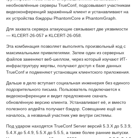
необновлённые серверы TrueConf, подсовывают участникам
видеоконференций заражённый клиент и устанавливают на
их устройства бэкдоры PhantomCore и PhantomGraph.
Для захвата сервера атакующие связывают две уязвимости
— KLCERT-26-057 и KLCERT-26-058.
Эта комбинация позволяет выполнять произвольный код с
максимальными привилегиями. Затем один из серверных
файлов заменяют веб-шеллом, через который изучают ИТ-
инфраструктуру жертвы, получают доступ к базе данных
TrueConf и подменяют установщик клиентского приложения.
Дальше в дело вступает социальная инженерия без единого
подозрительного письма. Пользователь подключается к
видеоконференции и видит предложение скачать
обновлённую версию клиента. Устанавливает её, и вместо
полезного апдейта получает бэкдор. Совещание ещё не
началось, а незваный участник уже внутри системы.
Под ударом находятся TrueConf Server версий 5.3.X до 5.3.9,
5.4.X до 5.4.9, 5.5.X до 5.5.5, а также более ранние выпуски.