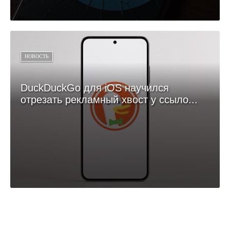
НОВОСТЬ
DuckDuckGo для iOS научился
отрезать рекламный хвост у ссыло...