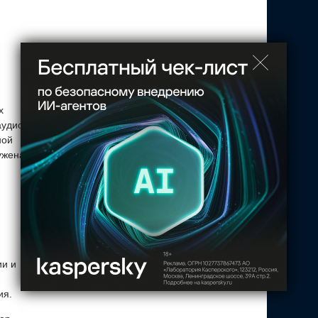
х
аудио,
ной
ужена
ии и
ия.