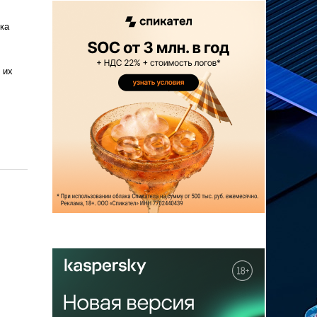
ка
 их