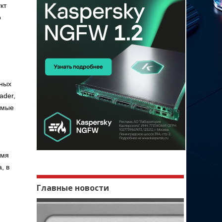
кт
о
нных
ader,
имые
емя
, в
Главные новости