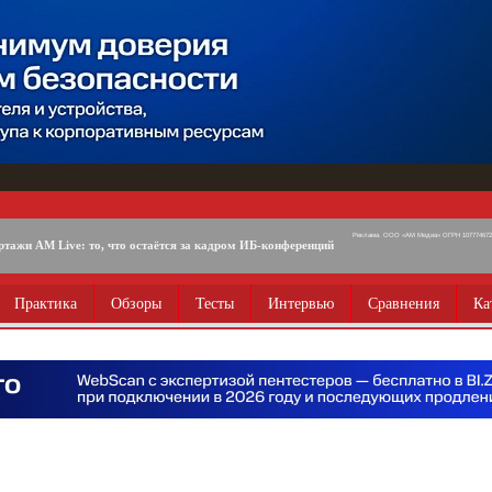
Реклама. ООО «АМ Медиа» ОГРН 1077746725
ртажи AM Live: то, что остаётся за кадром ИБ-конференций
Практика
Обзоры
Тесты
Интервью
Сравнения
Ка