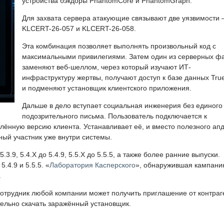
устройства бэкдоры PhantomCore и PhantomGraph.
Для захвата сервера атакующие связывают две уязвимости
KLCERT-26-057 и KLCERT-26-058.
Эта комбинация позволяет выполнять произвольный код с
максимальными привилегиями. Затем один из серверных ф
заменяют веб-шеллом, через который изучают ИТ-
инфраструктуру жертвы, получают доступ к базе данных Tru
и подменяют установщик клиентского приложения.
Дальше в дело вступает социальная инженерия без единого
подозрительного письма. Пользователь подключается к
ённую версию клиента. Устанавливает её, и вместо полезного ап
ный участник уже внутри системы.
3.9, 5.4.X до 5.4.9, 5.5.X до 5.5.5, а также более ранние выпуски.
.4.9 и 5.5.5. «
Лаборатория Касперского
», обнаружившая кампани
.
отрудник любой компании может получить приглашение от контраг
тельно скачать заражённый установщик.