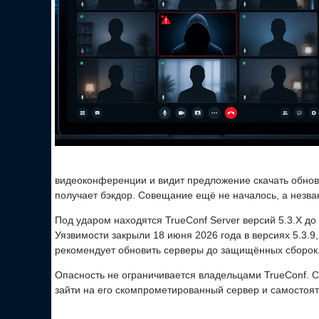
видеоконференции и видит предложение скачать обновл
получает бэкдор. Совещание ещё не началось, а незва
Под ударом находятся TrueConf Server версий 5.3.X до 5.
Уязвимости закрыли 18 июня 2026 года в версиях 5.3.9, 5
рекомендует обновить серверы до защищённых сборок
Опасность не ограничивается владельцами TrueConf. С
зайти на его скомпрометированный сервер и самостоя