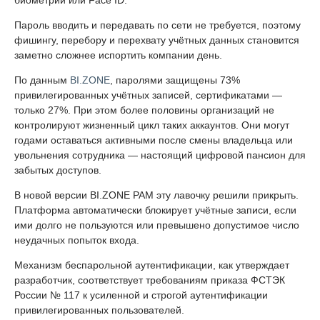
биометрии или Face ID.
Пароль вводить и передавать по сети не требуется, поэтому
фишингу, перебору и перехвату учётных данных становится
заметно сложнее испортить компании день.
По данным
BI.ZONE
, паролями защищены 73%
привилегированных учётных записей, сертификатами —
только 27%. При этом более половины организаций не
контролируют жизненный цикл таких аккаунтов. Они могут
годами оставаться активными после смены владельца или
увольнения сотрудника — настоящий цифровой пансион для
забытых доступов.
В новой версии BI.ZONE PAM эту лавочку решили прикрыть.
Платформа автоматически блокирует учётные записи, если
ими долго не пользуются или превышено допустимое число
неудачных попыток входа.
Механизм беспарольной аутентификации, как утверждает
разработчик, соответствует требованиям приказа ФСТЭК
России № 117 к усиленной и строгой аутентификации
привилегированных пользователей.