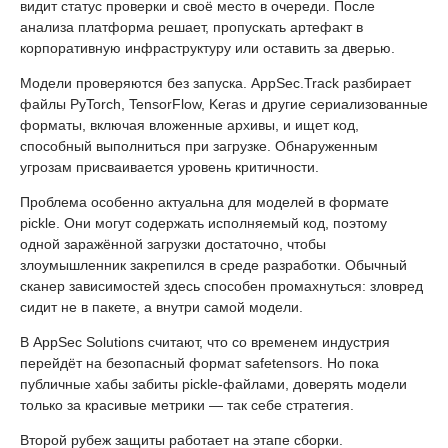
видит статус проверки и своё место в очереди. После
анализа платформа решает, пропускать артефакт в
корпоративную инфраструктуру или оставить за дверью.
Модели проверяются без запуска. AppSec.Track разбирает
файлы PyTorch, TensorFlow, Keras и другие сериализованные
форматы, включая вложенные архивы, и ищет код,
способный выполниться при загрузке. Обнаруженным
угрозам присваивается уровень критичности.
Проблема особенно актуальна для моделей в формате
pickle. Они могут содержать исполняемый код, поэтому
одной заражённой загрузки достаточно, чтобы
злоумышленник закрепился в среде разработки. Обычный
сканер зависимостей здесь способен промахнуться: зловред
сидит не в пакете, а внутри самой модели.
В AppSec Solutions считают, что со временем индустрия
перейдёт на безопасный формат safetensors. Но пока
публичные хабы забиты pickle-файлами, доверять модели
только за красивые метрики — так себе стратегия.
Второй рубеж защиты работает на этапе сборки.