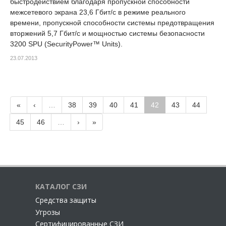
быстродействием благодаря пропускной способности
межсетевого экрана 23,6 Гбит/с в режиме реального
времени, пропускной способности системы предотвращения
вторжений 5,7 Гбит/с и мощностью системы безопасности
3200 SPU (SecurityPower™ Units).
23.07.2013
«
‹
…
38
39
40
41
42
43
44
45
46
…
›
»
КАТАЛОГ СЗИ
Cредства защиты
Угрозы
Сертифицированные СЗИ