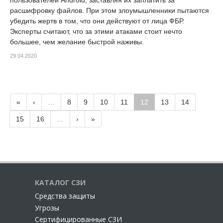
пользователей Android, заставляя их заплатить за
расшифровку файлов. При этом злоумышленники пытаются
убедить жертв в том, что они действуют от лица ФБР.
Эксперты считают, что за этими атаками стоит нечто
большее, чем желание быстрой наживы.
29.04.2020
«
‹
…
8
9
10
11
12
13
14
15
16
…
›
»
КАТАЛОГ СЗИ
Cредства защиты
Угрозы
Сертифицированные СЗИ