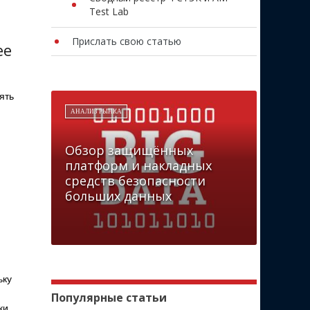
Test Lab
Прислать свою статью
ее
ять
АНАЛИЗ РЫНКА
Обзор защищённых
платформ и накладных
средств безопасности
больших данных
ьку
Популярные статьи
ки