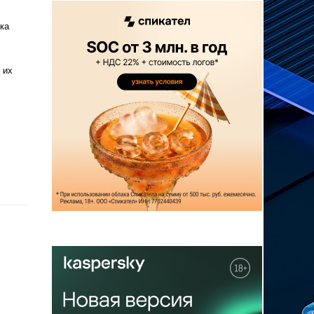
ка
 их