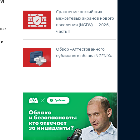
ым
Сравнение российских
межсетевых экранов нового
поколения (NGFW) — 2026,
ных
часть II
 и
Обзор «Аттестованного
публичного облака NGENIX»