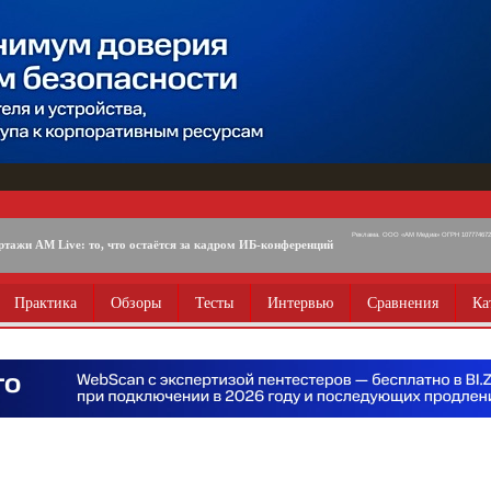
Реклама. ООО «АМ Медиа» ОГРН 1077746725
ртажи AM Live: то, что остаётся за кадром ИБ-конференций
Практика
Обзоры
Тесты
Интервью
Сравнения
Ка