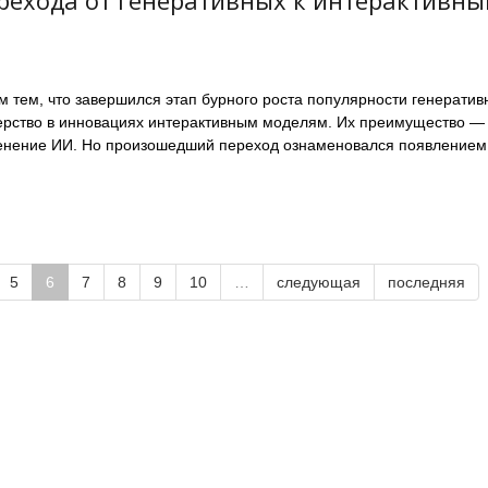
ерехода от генеративных к интерактивн
м тем, что завершился этап бурного роста популярности генератив
ерство в инновациях интерактивным моделям. Их преимущество —
менение ИИ. Но произошедший переход ознаменовался появлением
5
6
7
8
9
10
…
следующая
последняя