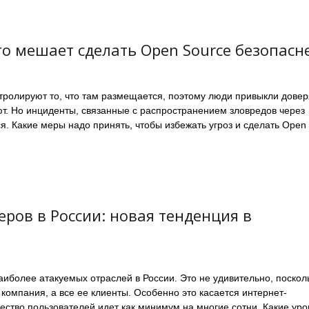
то мешает сделать Open Source безопасн
тролируют то, что там размещается, поэтому люди привыкли довер
ают. Но инциденты, связанные с распространением зловредов через
я. Какие меры надо принять, чтобы избежать угроз и сделать Open
ров в России: новая тенденция в
аиболее атакуемых отраслей в России. Это не удивительно, поскол
компания, а все ее клиенты. Особенно это касается интернет-
ество пользователей идет как минимум на многие сотни. Какие уро