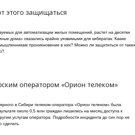
от этого защищаться
ьзуемых для автоматизации жилых помещений, растет на десятки
умные дома» оказались крайне уязвимыми для кибератак. Какие
мышленникам проникновение в них? Можно ли защититься от таки
но?
рским оператором «Орион телеком»
лярного в Сибири телеком-оператора «Орион телеком» была
зультате около 0,5 млн граждан лишились на месяц доступа к
другим услугам оператора. Подробности инцидента до сих пор не
 сделать.