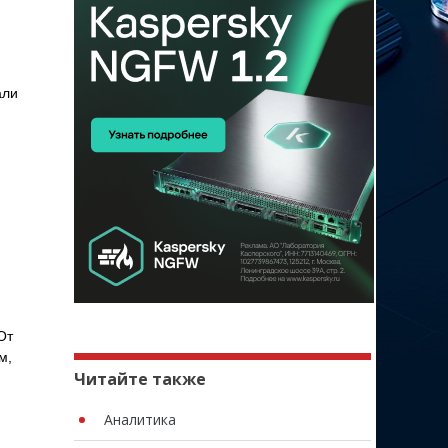
али
От
м,
Читайте также
Аналитика